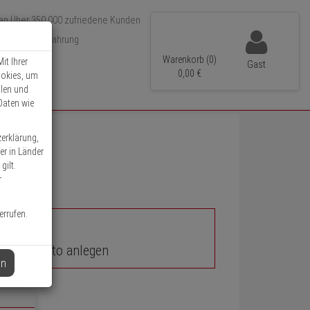
Über 350.000 zufriedene Kunden
r 15 Jahre Erfahrung
ler Versand
Warenkorb (0)
it Ihrer
Gast
0,
00
€
ookies, um
llen und
Daten wie
zerklärung,
er in Länder
gilt.
r
errufen.
unden-Konto anlegen
en