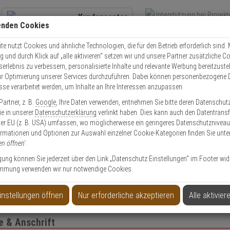
Kundencenter
enden Cookies
Übe
+49 (0)821 899 493-0
Schnel
Kontaktservice
nutzen
e nutzt Cookies und ähnliche Technologien, die für den Betrieb erforderlich sind. M
und durch Klick auf „alle aktivieren“ setzen wir und unsere Partner zusätzliche C
Mo. - Do.: 8:00 - 16:30 Fr. 8:00 - 14:00 Uhr
serlebnis zu verbessern, personalisierte Inhalte und relevante Werbung bereitzuste
r Optimierung unserer Services durchzuführen. Dabei können personenbezogene 
esse verarbeitet werden, um Inhalte an Ihre Interessen anzupassen.
EXPERT-Security für Privatkunden
artner, z. B.
Google
, Ihre Daten verwenden, entnehmen Sie bitte deren Datenschut
Sie in unserer
Datenschutzerklärung
verlinkt haben. Dies kann auch den Datentransf
er EU (z. B. USA) umfassen, wo möglicherweise ein geringeres Datenschutzniveau 
Das Beste für Ihre Sicherheit!
ormationen und Optionen zur Auswahl einzelner Cookie-Kategorien finden Sie unte
en öffnen'
.
ligung können Sie jederzeit über den Link „Datenschutz Einstellungen“ im Footer wid
mmung verwenden wir nur notwendige Cookies.
to anlegen
Privatk
instellungen öffnen
Nur erforderliche akzeptieren
Alle aktivier
 & Anschrift