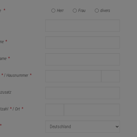
e
*
Herr
Frau
divers
me
*
ame
*
*
/
Hausnummer
*
szusatz
itzahl
*
/
Ort
*
*