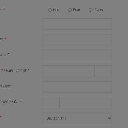
e
*
Herr
Frau
divers
me
*
ame
*
*
/
Hausnummer
*
szusatz
itzahl
*
/
Ort
*
*