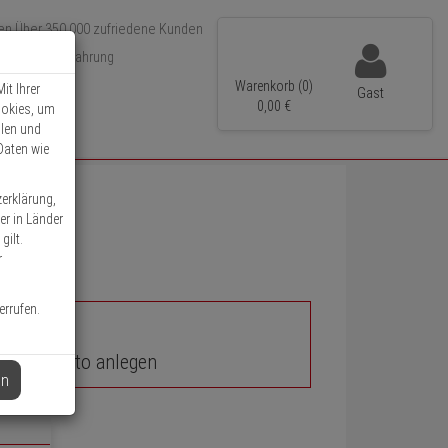
Über 350.000 zufriedene Kunden
r 15 Jahre Erfahrung
ler Versand
Warenkorb (0)
it Ihrer
Gast
0,
00
€
ookies, um
llen und
Daten wie
zerklärung,
er in Länder
gilt.
r
errufen.
unden-Konto anlegen
en