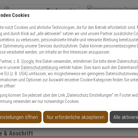
Kundencenter
enden Cookies
Übe
+49 (0)821 899 493-0
Schnel
Kontaktservice
nutzen
e nutzt Cookies und ähnliche Technologien, die für den Betrieb erforderlich sind. M
und durch Klick auf „alle aktivieren“ setzen wir und unsere Partner zusätzliche C
Mo. - Do.: 8:00 - 16:30 Fr. 8:00 - 14:00 Uhr
serlebnis zu verbessern, personalisierte Inhalte und relevante Werbung bereitzuste
r Optimierung unserer Services durchzuführen. Dabei können personenbezogene 
esse verarbeitet werden, um Inhalte an Ihre Interessen anzupassen.
EXPERT-Security für Privatkunden
artner, z. B.
Google
, Ihre Daten verwenden, entnehmen Sie bitte deren Datenschut
Sie in unserer
Datenschutzerklärung
verlinkt haben. Dies kann auch den Datentransf
er EU (z. B. USA) umfassen, wo möglicherweise ein geringeres Datenschutzniveau 
Das Beste für Ihre Sicherheit!
ormationen und Optionen zur Auswahl einzelner Cookie-Kategorien finden Sie unte
en öffnen'
.
ligung können Sie jederzeit über den Link „Datenschutz Einstellungen“ im Footer wid
mmung verwenden wir nur notwendige Cookies.
to anlegen
Privatk
instellungen öffnen
Nur erforderliche akzeptieren
Alle aktivier
 & Anschrift