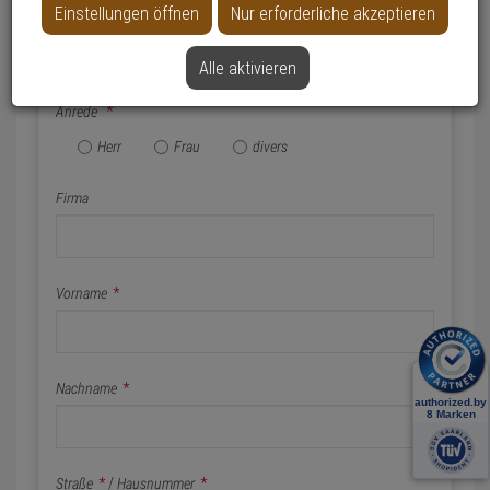
Einstellungen öffnen
Nur erforderliche akzeptieren
Name & Anschrift
Alle aktivieren
Anrede
*
Herr
Frau
divers
Firma
Vorname
*
Nachname
*
Straße
*
/
Hausnummer
*