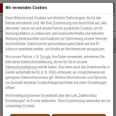
Warenkorb schließen
Suche öffnen
Warenko
Wir verwenden Cookies
Diese Website nutzt Cookies und ähnliche Technologien, die für den
+49 (0)821 899 493-0
Mo. - Do.: 8:00 - 16:30 | Fr.: 8:00 - 14:00 Uhr
0 ARTIKEL IM WARENKORB
Betrieb erforderlich sind. Mit Ihrer Zustimmung und durch Klick auf „alle
Kontaktservice nutzen
aktivieren“ setzen wir und unsere Partner zusätzliche Cookies, um Ihr
Ihr Warenkorb ist momentan leer.
Ergebnisse (
)
Nutzungserlebnis zu verbessern, personalisierte Inhalte und relevante
Fertig
Werbung bereitzustellen und Analysen zur Optimierung unserer Services
Shop
durchzuführen. Dabei können personenbezogene Daten wie Ihre IP-
durchsuchen
Adresse verarbeitet werden, um Inhalte an Ihre Interessen anzupassen.
Bitte
Es
Wie unsere Partner, z. B.
Google
, Ihre Daten verwenden, entnehmen Sie
geben
wurde
bitte deren Datenschutzerklärung, die wir für Sie in unserer
EXPERT-Security für Privatkunden
Sie
noch
Datenschutzerklärung
verlinkt haben. Dies kann auch den Datentransfer in
mindestens
Kategorien
Länder außerhalb der EU (z. B. USA) umfassen, wo möglicherweise ein
3
Suche
Das Beste für Ihre Sicherheit!
geringeres Datenschutzniveau gilt. Weitere Informationen und Optionen
Zeichen
gestartet
zur Auswahl einzelner Cookie-Kategorien finden Sie unter
'Einstellungen
ein,
öffnen'
.
um
die
Ihre Einwilligung können Sie jederzeit über den Link „Datenschutz
Suche
Einstellungen“ im Footer widerrufen. Ohne Zustimmung verwenden wir nur
zu
notwendige Cookies.
Geschäftskunden-
Privatkunden-Konto
starten.
Konto anlegen
anlegen