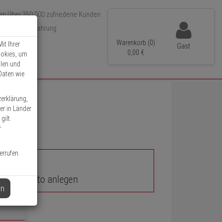
Über 350.000 zufriedene Kunden
r 15 Jahre Erfahrung
ler Versand
Warenkorb (0)
it Ihrer
Gast
0,
00
€
ookies, um
llen und
Daten wie
zerklärung,
er in Länder
gilt.
r
errufen.
unden-Konto anlegen
en