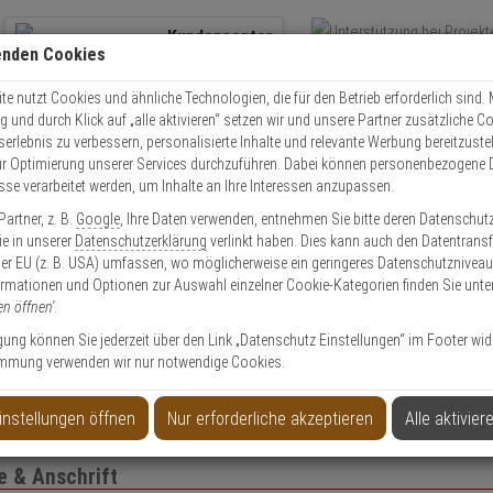
Kundencenter
enden Cookies
Übe
+49 (0)821 899 493-0
Schnel
Kontaktservice
nutzen
e nutzt Cookies und ähnliche Technologien, die für den Betrieb erforderlich sind. M
und durch Klick auf „alle aktivieren“ setzen wir und unsere Partner zusätzliche C
Mo. - Do.: 8:00 - 16:30 Fr. 8:00 - 14:00 Uhr
serlebnis zu verbessern, personalisierte Inhalte und relevante Werbung bereitzuste
r Optimierung unserer Services durchzuführen. Dabei können personenbezogene 
esse verarbeitet werden, um Inhalte an Ihre Interessen anzupassen.
EXPERT-Security für Privatkunden
artner, z. B.
Google
, Ihre Daten verwenden, entnehmen Sie bitte deren Datenschut
Sie in unserer
Datenschutzerklärung
verlinkt haben. Dies kann auch den Datentransf
er EU (z. B. USA) umfassen, wo möglicherweise ein geringeres Datenschutzniveau 
Das Beste für Ihre Sicherheit!
ormationen und Optionen zur Auswahl einzelner Cookie-Kategorien finden Sie unte
en öffnen'
.
ligung können Sie jederzeit über den Link „Datenschutz Einstellungen“ im Footer wid
mmung verwenden wir nur notwendige Cookies.
to anlegen
Privatk
instellungen öffnen
Nur erforderliche akzeptieren
Alle aktivier
 & Anschrift