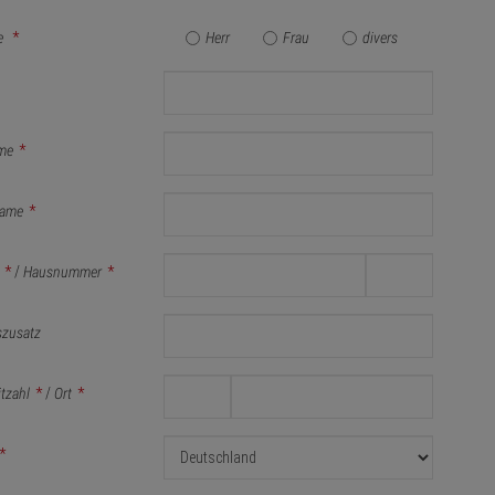
e
*
Herr
Frau
divers
me
*
ame
*
*
/
Hausnummer
*
szusatz
itzahl
*
/
Ort
*
*