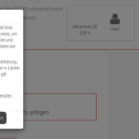
Über 350.000 zufriedene Kunden
r 15 Jahre Erfahrung
ler Versand
Warenkorb (0)
it Ihrer
Gast
0,
00
€
ookies, um
llen und
Daten wie
zerklärung,
er in Länder
gilt.
r
errufen.
unden-Konto anlegen
en