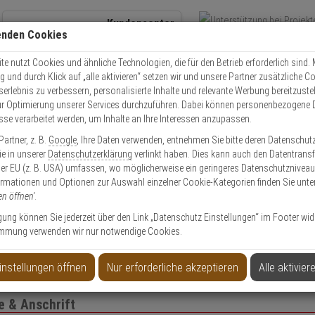
Kundencenter
enden Cookies
Übe
+49 (0)821 899 493-0
Schnel
Kontaktservice
nutzen
e nutzt Cookies und ähnliche Technologien, die für den Betrieb erforderlich sind. M
und durch Klick auf „alle aktivieren“ setzen wir und unsere Partner zusätzliche C
Mo. - Do.: 8:00 - 16:30 Fr. 8:00 - 14:00 Uhr
serlebnis zu verbessern, personalisierte Inhalte und relevante Werbung bereitzuste
r Optimierung unserer Services durchzuführen. Dabei können personenbezogene 
esse verarbeitet werden, um Inhalte an Ihre Interessen anzupassen.
EXPERT-Security für Privatkunden
artner, z. B.
Google
, Ihre Daten verwenden, entnehmen Sie bitte deren Datenschut
Sie in unserer
Datenschutzerklärung
verlinkt haben. Dies kann auch den Datentransf
er EU (z. B. USA) umfassen, wo möglicherweise ein geringeres Datenschutzniveau 
Das Beste für Ihre Sicherheit!
ormationen und Optionen zur Auswahl einzelner Cookie-Kategorien finden Sie unte
en öffnen'
.
ligung können Sie jederzeit über den Link „Datenschutz Einstellungen“ im Footer wid
mmung verwenden wir nur notwendige Cookies.
to anlegen
Privatk
instellungen öffnen
Nur erforderliche akzeptieren
Alle aktivier
 & Anschrift