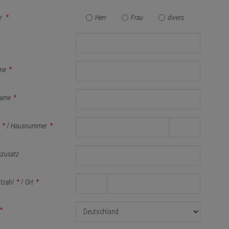
e
*
Herr
Frau
divers
me
*
ame
*
*
/
Hausnummer
*
szusatz
itzahl
*
/
Ort
*
*