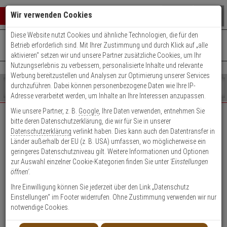
Warenkorb schließen
Suche öffnen
Warenko
Wir verwenden Cookies
Diese Website nutzt Cookies und ähnliche Technologien, die für den
+49 (0)821 899 493-0
Mo. - Do.: 8:00 - 16:30 | Fr.: 8:00 - 14:00 Uhr
0 ARTIKEL IM WARENKORB
Betrieb erforderlich sind. Mit Ihrer Zustimmung und durch Klick auf „alle
Kontaktservice nutzen
aktivieren“ setzen wir und unsere Partner zusätzliche Cookies, um Ihr
Ihr Warenkorb ist momentan leer.
Ergebnisse (
)
Nutzungserlebnis zu verbessern, personalisierte Inhalte und relevante
Fertig
Werbung bereitzustellen und Analysen zur Optimierung unserer Services
Shop
durchzuführen. Dabei können personenbezogene Daten wie Ihre IP-
durchsuchen
Adresse verarbeitet werden, um Inhalte an Ihre Interessen anzupassen.
Bitte
Es
Wie unsere Partner, z. B.
Google
, Ihre Daten verwenden, entnehmen Sie
geben
wurde
bitte deren Datenschutzerklärung, die wir für Sie in unserer
EXPERT-Security für Privatkunden
Sie
noch
Datenschutzerklärung
verlinkt haben. Dies kann auch den Datentransfer in
mindestens
Kategorien
Länder außerhalb der EU (z. B. USA) umfassen, wo möglicherweise ein
3
Suche
Das Beste für Ihre Sicherheit!
geringeres Datenschutzniveau gilt. Weitere Informationen und Optionen
Zeichen
gestartet
zur Auswahl einzelner Cookie-Kategorien finden Sie unter
'Einstellungen
ein,
öffnen'
.
um
die
Ihre Einwilligung können Sie jederzeit über den Link „Datenschutz
Suche
Einstellungen“ im Footer widerrufen. Ohne Zustimmung verwenden wir nur
zu
notwendige Cookies.
Geschäftskunden-
Privatkunden-Konto
starten.
Konto anlegen
anlegen