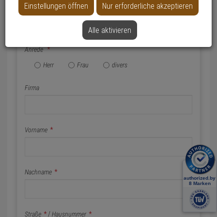
Einstellungen öffnen
Nur erforderliche akzeptieren
Name & Anschrift
Alle aktivieren
Anrede
*
Herr
Frau
divers
Firma
Vorname
*
Nachname
*
Straße
*
/
Hausnummer
*