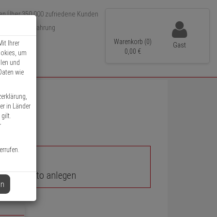
Über 350.000 zufriedene Kunden
r 15 Jahre Erfahrung
ler Versand
Warenkorb (0)
it Ihrer
Gast
0,
00
€
ookies, um
llen und
Daten wie
zerklärung,
er in Länder
gilt.
r
errufen.
unden-Konto anlegen
en