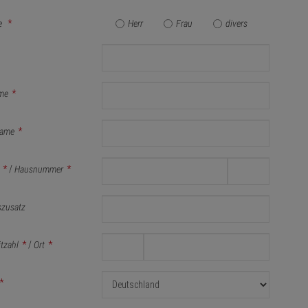
e
*
Herr
Frau
divers
me
*
ame
*
*
/
Hausnummer
*
szusatz
itzahl
*
/
Ort
*
*