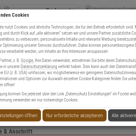
Kundencenter
enden Cookies
Übe
+49 (0)821 899 493-0
Schnel
Kontaktservice
nutzen
e nutzt Cookies und ähnliche Technologien, die für den Betrieb erforderlich sind. M
und durch Klick auf „alle aktivieren“ setzen wir und unsere Partner zusätzliche C
Mo. - Do.: 8:00 - 16:30 Fr. 8:00 - 14:00 Uhr
serlebnis zu verbessern, personalisierte Inhalte und relevante Werbung bereitzuste
r Optimierung unserer Services durchzuführen. Dabei können personenbezogene 
esse verarbeitet werden, um Inhalte an Ihre Interessen anzupassen.
EXPERT-Security für Privatkunden
artner, z. B.
Google
, Ihre Daten verwenden, entnehmen Sie bitte deren Datenschut
Sie in unserer
Datenschutzerklärung
verlinkt haben. Dies kann auch den Datentransf
er EU (z. B. USA) umfassen, wo möglicherweise ein geringeres Datenschutzniveau 
Das Beste für Ihre Sicherheit!
ormationen und Optionen zur Auswahl einzelner Cookie-Kategorien finden Sie unte
en öffnen'
.
ligung können Sie jederzeit über den Link „Datenschutz Einstellungen“ im Footer wid
mmung verwenden wir nur notwendige Cookies.
to anlegen
Privatk
instellungen öffnen
Nur erforderliche akzeptieren
Alle aktivier
 & Anschrift