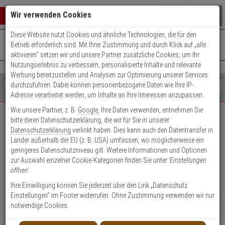
Warenkorb schließen
Suche öffnen
Warenko
Wir verwenden Cookies
Diese Website nutzt Cookies und ähnliche Technologien, die für den
+49 (0)821 899 493-0
Mo. - Do.: 8:00 - 16:30 | Fr.: 8:00 - 14:00 Uhr
0 ARTIKEL IM WARENKORB
Betrieb erforderlich sind. Mit Ihrer Zustimmung und durch Klick auf „alle
Kontaktservice nutzen
aktivieren“ setzen wir und unsere Partner zusätzliche Cookies, um Ihr
Ihr Warenkorb ist momentan leer.
Ergebnisse (
)
Nutzungserlebnis zu verbessern, personalisierte Inhalte und relevante
Fertig
Werbung bereitzustellen und Analysen zur Optimierung unserer Services
Shop
durchzuführen. Dabei können personenbezogene Daten wie Ihre IP-
durchsuchen
Adresse verarbeitet werden, um Inhalte an Ihre Interessen anzupassen.
Bitte
Es
Wie unsere Partner, z. B.
Google
, Ihre Daten verwenden, entnehmen Sie
geben
wurde
bitte deren Datenschutzerklärung, die wir für Sie in unserer
EXPERT-Security für Privatkunden
Sie
noch
Datenschutzerklärung
verlinkt haben. Dies kann auch den Datentransfer in
mindestens
Kategorien
Länder außerhalb der EU (z. B. USA) umfassen, wo möglicherweise ein
3
Suche
Das Beste für Ihre Sicherheit!
geringeres Datenschutzniveau gilt. Weitere Informationen und Optionen
Zeichen
gestartet
zur Auswahl einzelner Cookie-Kategorien finden Sie unter
'Einstellungen
ein,
öffnen'
.
um
die
Ihre Einwilligung können Sie jederzeit über den Link „Datenschutz
Suche
Einstellungen“ im Footer widerrufen. Ohne Zustimmung verwenden wir nur
zu
notwendige Cookies.
Geschäftskunden-
Privatkunden-Konto
starten.
Konto anlegen
anlegen