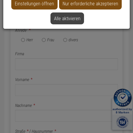
Einstellungen öffnen
Nur erforderliche akzeptieren
Name & Anschrift
Alle aktivieren
Anrede
*
Herr
Frau
divers
Firma
Vorname
*
Nachname
*
Straße
*
/
Hausnummer
*