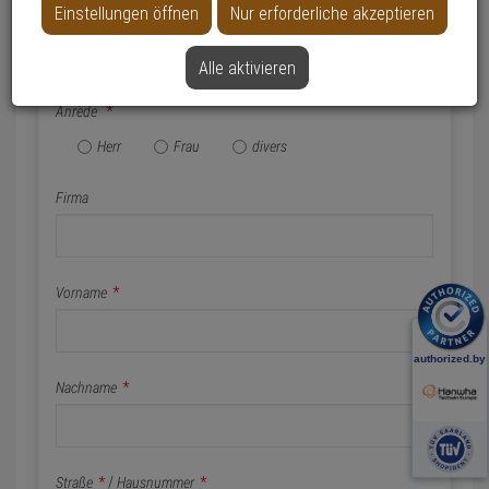
Einstellungen öffnen
Nur erforderliche akzeptieren
Name & Anschrift
Alle aktivieren
Anrede
*
Herr
Frau
divers
Firma
Vorname
*
Nachname
*
Straße
*
/
Hausnummer
*