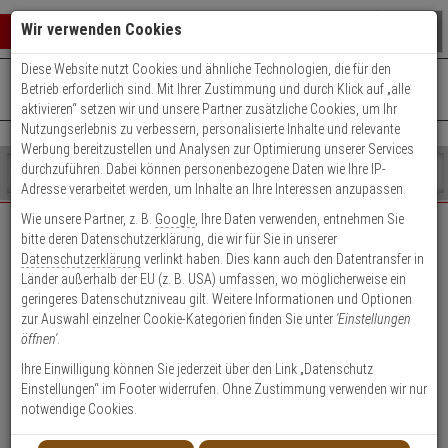
Warenkorb schließen
Suche öffnen
Warenko
Wir verwenden Cookies
Diese Website nutzt Cookies und ähnliche Technologien, die für den
+49 (0)821 899 493-0
Mo. - Do.: 8:00 - 16:30 | Fr.: 8:00 - 14:00 Uhr
0 ARTIKEL IM WARENKORB
Betrieb erforderlich sind. Mit Ihrer Zustimmung und durch Klick auf „alle
Kontaktservice nutzen
aktivieren“ setzen wir und unsere Partner zusätzliche Cookies, um Ihr
Ihr Warenkorb ist momentan leer.
Ergebnisse (
)
Nutzungserlebnis zu verbessern, personalisierte Inhalte und relevante
Fertig
Werbung bereitzustellen und Analysen zur Optimierung unserer Services
Shop
durchzuführen. Dabei können personenbezogene Daten wie Ihre IP-
durchsuchen
Adresse verarbeitet werden, um Inhalte an Ihre Interessen anzupassen.
Bitte
Es
Wie unsere Partner, z. B.
Google
, Ihre Daten verwenden, entnehmen Sie
geben
wurde
bitte deren Datenschutzerklärung, die wir für Sie in unserer
EXPERT-Security für Privatkunden
Sie
noch
Datenschutzerklärung
verlinkt haben. Dies kann auch den Datentransfer in
mindestens
Kategorien
Länder außerhalb der EU (z. B. USA) umfassen, wo möglicherweise ein
3
Suche
Das Beste für Ihre Sicherheit!
geringeres Datenschutzniveau gilt. Weitere Informationen und Optionen
Zeichen
gestartet
zur Auswahl einzelner Cookie-Kategorien finden Sie unter
'Einstellungen
ein,
öffnen'
.
um
die
Ihre Einwilligung können Sie jederzeit über den Link „Datenschutz
Suche
Einstellungen“ im Footer widerrufen. Ohne Zustimmung verwenden wir nur
zu
notwendige Cookies.
Geschäftskunden-
Privatkunden-Konto
starten.
Konto anlegen
anlegen