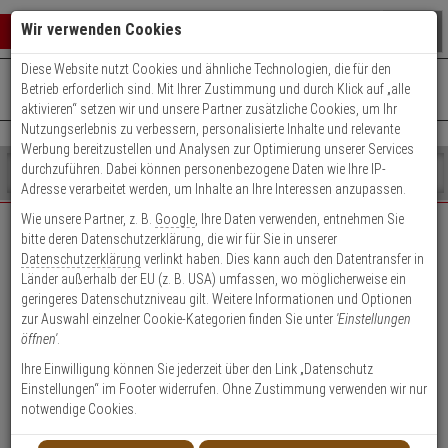
Warenkorb schließen
Suche öffnen
Warenko
Wir verwenden Cookies
Diese Website nutzt Cookies und ähnliche Technologien, die für den
+49 (0)821 899 493-0
Mo. - Do.: 8:00 - 16:30 | Fr.: 8:00 - 14:00 Uhr
0 ARTIKEL IM WARENKORB
Betrieb erforderlich sind. Mit Ihrer Zustimmung und durch Klick auf „alle
Kontaktservice nutzen
aktivieren“ setzen wir und unsere Partner zusätzliche Cookies, um Ihr
Ihr Warenkorb ist momentan leer.
Ergebnisse (
)
Nutzungserlebnis zu verbessern, personalisierte Inhalte und relevante
Fertig
Werbung bereitzustellen und Analysen zur Optimierung unserer Services
Shop
durchzuführen. Dabei können personenbezogene Daten wie Ihre IP-
durchsuchen
Adresse verarbeitet werden, um Inhalte an Ihre Interessen anzupassen.
Bitte
Es
Wie unsere Partner, z. B.
Google
, Ihre Daten verwenden, entnehmen Sie
geben
wurde
bitte deren Datenschutzerklärung, die wir für Sie in unserer
EXPERT-Security für Privatkunden
Sie
noch
Datenschutzerklärung
verlinkt haben. Dies kann auch den Datentransfer in
mindestens
Kategorien
Länder außerhalb der EU (z. B. USA) umfassen, wo möglicherweise ein
3
Suche
Das Beste für Ihre Sicherheit!
geringeres Datenschutzniveau gilt. Weitere Informationen und Optionen
Zeichen
gestartet
zur Auswahl einzelner Cookie-Kategorien finden Sie unter
'Einstellungen
ein,
öffnen'
.
um
die
Ihre Einwilligung können Sie jederzeit über den Link „Datenschutz
Suche
Einstellungen“ im Footer widerrufen. Ohne Zustimmung verwenden wir nur
zu
notwendige Cookies.
Geschäftskunden-
Privatkunden-Konto
starten.
Konto anlegen
anlegen