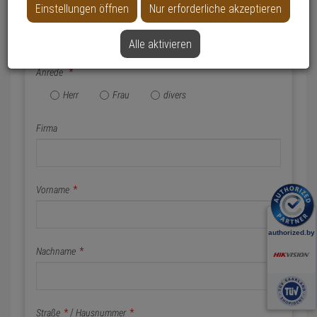
Einstellungen öffnen
Nur erforderliche akzeptieren
Name & Anschrift
Alle aktivieren
Anrede
*
Herr
Frau
divers
Firma
Vorname
*
Nachname
*
Straße
*
/
Hausnummer
*