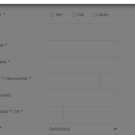
e
*
Herr
Frau
divers
me
*
ame
*
*
/
Hausnummer
*
szusatz
itzahl
*
/
Ort
*
*