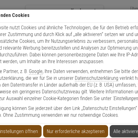
Übe
Kundencenter
enden Cookies
Über
+49 (0)821 899 493-0
Sch
ite nutzt Cookies und ähnliche Technologien, die für den Betrieb erfo
Kontaktservice
nutzen
Ihrer Zustimmung und durch Klick auf „alle aktivieren“ setzen wir und 
Mo. - Do.: 8:00 - 16:30 Fr. 8:00 - 14:00 Uhr
usätzliche Cookies, um Ihr Nutzungserlebnis zu verbessern, personalis
nd relevante Werbung bereitzustellen und Analysen zur Optimierung un
durchzuführen. Dabei können personenbezogene Daten wie Ihre IP-Ad
EXPERT-Security für Privatkunden
et werden, um Inhalte an Ihre Interessen anzupassen.
 Partner, z. B.
Google
, Ihre Daten verwenden, entnehmen Sie bitte de
Das Beste für Ihre Sicherheit!
zerklärung, die wir für Sie in unserer
Datenschutzerklärung
verlinkt 
 den Datentransfer in Länder außerhalb der EU (z. B. USA) umfassen,
weise ein geringeres Datenschutzniveau gilt. Weitere Informationen u
zur Auswahl einzelner Cookie-Kategorien finden Sie unter
'Einstellungen
lligung können Sie jederzeit über den Link „Datenschutz Einstellungen“
to anlegen
Privatk
n. Ohne Zustimmung verwenden wir nur notwendige Cookies.
instellungen öffnen
Nur erforderliche akzeptieren
Alle aktivier
 & Anschrift