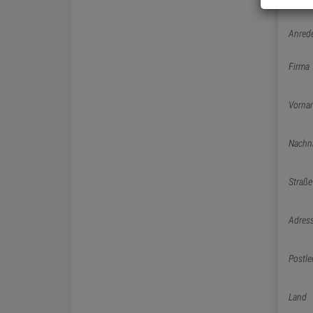
Anred
Firma
Vorna
Nachn
Straße
Adres
Postle
Land