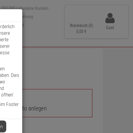
r 350.000 zufriedene Kunden
 15 Jahre Erfahrung
neller Versand
Warenkorb (0)
rderlich
Gast
0,
00
€
unsere
ierte
serer
resse
ren
haben. Dies
 wo
nd
 öffnen'
.
 im Footer
unden-Konto anlegen
en