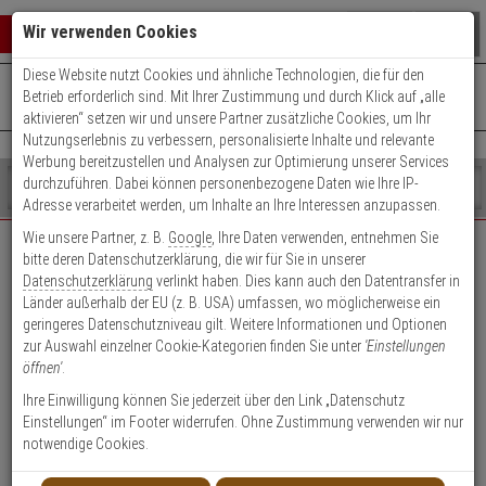
Warenkorb schließen
Suche öffnen
Warenko
Wir verwenden Cookies
Diese Website nutzt Cookies und ähnliche Technologien, die für den
+49 (0)821 899 493-0
Mo. - Do.: 8:00 - 16:30 | Fr.: 8:00 - 14:00 Uhr
0 ARTIKEL IM WARENKORB
Betrieb erforderlich sind. Mit Ihrer Zustimmung und durch Klick auf „alle
Kontaktservice nutzen
aktivieren“ setzen wir und unsere Partner zusätzliche Cookies, um Ihr
Ihr Warenkorb ist momentan leer.
Ergebnisse (
)
Nutzungserlebnis zu verbessern, personalisierte Inhalte und relevante
Fertig
Werbung bereitzustellen und Analysen zur Optimierung unserer Services
Shop
durchzuführen. Dabei können personenbezogene Daten wie Ihre IP-
durchsuchen
Adresse verarbeitet werden, um Inhalte an Ihre Interessen anzupassen.
Bitte
Es
Wie unsere Partner, z. B.
Google
, Ihre Daten verwenden, entnehmen Sie
geben
wurde
bitte deren Datenschutzerklärung, die wir für Sie in unserer
EXPERT-Security für Privatkunden
Sie
noch
Datenschutzerklärung
verlinkt haben. Dies kann auch den Datentransfer in
mindestens
Kategorien
Länder außerhalb der EU (z. B. USA) umfassen, wo möglicherweise ein
3
Suche
Das Beste für Ihre Sicherheit!
geringeres Datenschutzniveau gilt. Weitere Informationen und Optionen
Zeichen
gestartet
zur Auswahl einzelner Cookie-Kategorien finden Sie unter
'Einstellungen
ein,
öffnen'
.
um
die
Ihre Einwilligung können Sie jederzeit über den Link „Datenschutz
Suche
Einstellungen“ im Footer widerrufen. Ohne Zustimmung verwenden wir nur
zu
notwendige Cookies.
Geschäftskunden-
Privatkunden-Konto
starten.
Konto anlegen
anlegen