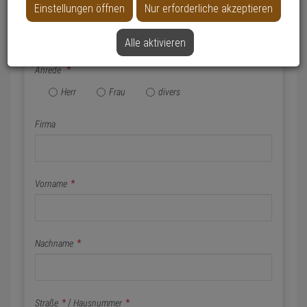
Einstellungen öffnen
Nur erforderliche akzeptieren
Name & Anschrift
Alle aktivieren
Anrede
*
Herr
Frau
divers
Firma
Vorname
*
Nachname
*
Straße
*
/
Hausnummer
*