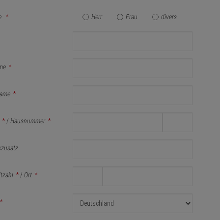
e
*
Herr
Frau
divers
me
*
ame
*
*
/
Hausnummer
*
szusatz
itzahl
*
/
Ort
*
*