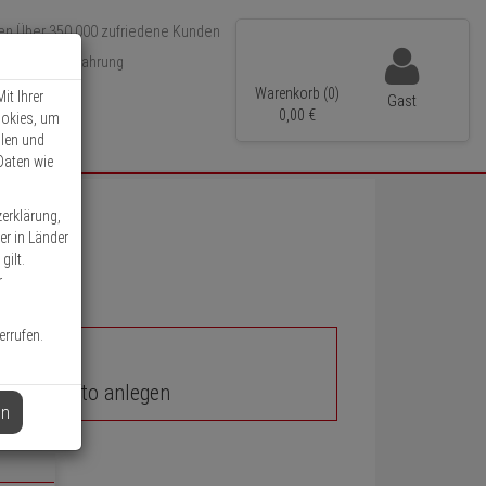
Über 350.000 zufriedene Kunden
r 15 Jahre Erfahrung
ler Versand
Warenkorb (0)
it Ihrer
Gast
0,
00
€
ookies, um
llen und
Daten wie
zerklärung,
er in Länder
gilt.
r
errufen.
unden-Konto anlegen
en