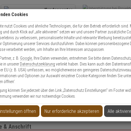
Kundencenter
enden Cookies
Übe
+49 (0)821 899 493-0
Schnel
Kontaktservice
nutzen
e nutzt Cookies und ähnliche Technologien, die für den Betrieb erforderlich sind. M
und durch Klick auf „alle aktivieren“ setzen wir und unsere Partner zusätzliche C
Mo. - Do.: 8:00 - 16:30 Fr. 8:00 - 14:00 Uhr
serlebnis zu verbessern, personalisierte Inhalte und relevante Werbung bereitzuste
r Optimierung unserer Services durchzuführen. Dabei können personenbezogene 
esse verarbeitet werden, um Inhalte an Ihre Interessen anzupassen.
EXPERT-Security für Privatkunden
artner, z. B.
Google
, Ihre Daten verwenden, entnehmen Sie bitte deren Datenschut
Sie in unserer
Datenschutzerklärung
verlinkt haben. Dies kann auch den Datentransf
er EU (z. B. USA) umfassen, wo möglicherweise ein geringeres Datenschutzniveau 
Das Beste für Ihre Sicherheit!
ormationen und Optionen zur Auswahl einzelner Cookie-Kategorien finden Sie unte
en öffnen'
.
ligung können Sie jederzeit über den Link „Datenschutz Einstellungen“ im Footer wid
mmung verwenden wir nur notwendige Cookies.
to anlegen
Privatk
instellungen öffnen
Nur erforderliche akzeptieren
Alle aktivier
 & Anschrift