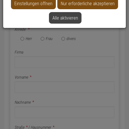
Einstellungen öffnen
Nur erforderliche akzeptieren
Name & Anschrift
Alle aktivieren
Anrede
*
Herr
Frau
divers
Firma
Vorname
*
Nachname
*
Straße
*
/
Hausnummer
*