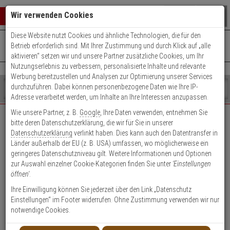
Warenkorb schließen
Suche öffnen
Warenko
Wir verwenden Cookies
Diese Website nutzt Cookies und ähnliche Technologien, die für den
+49 (0)821 899 493-0
Mo. - Do.: 8:00 - 16:30 | Fr.: 8:00 - 14:00 Uhr
0 ARTIKEL IM WARENKORB
Betrieb erforderlich sind. Mit Ihrer Zustimmung und durch Klick auf „alle
Kontaktservice nutzen
aktivieren“ setzen wir und unsere Partner zusätzliche Cookies, um Ihr
Ihr Warenkorb ist momentan leer.
Ergebnisse (
)
Nutzungserlebnis zu verbessern, personalisierte Inhalte und relevante
Fertig
Werbung bereitzustellen und Analysen zur Optimierung unserer Services
Shop
durchzuführen. Dabei können personenbezogene Daten wie Ihre IP-
durchsuchen
Adresse verarbeitet werden, um Inhalte an Ihre Interessen anzupassen.
Bitte
Es
Wie unsere Partner, z. B.
Google
, Ihre Daten verwenden, entnehmen Sie
geben
wurde
bitte deren Datenschutzerklärung, die wir für Sie in unserer
EXPERT-Security für Privatkunden
Sie
noch
Datenschutzerklärung
verlinkt haben. Dies kann auch den Datentransfer in
mindestens
Kategorien
Länder außerhalb der EU (z. B. USA) umfassen, wo möglicherweise ein
3
Suche
Das Beste für Ihre Sicherheit!
geringeres Datenschutzniveau gilt. Weitere Informationen und Optionen
Zeichen
gestartet
zur Auswahl einzelner Cookie-Kategorien finden Sie unter
'Einstellungen
ein,
öffnen'
.
um
die
Ihre Einwilligung können Sie jederzeit über den Link „Datenschutz
Suche
Einstellungen“ im Footer widerrufen. Ohne Zustimmung verwenden wir nur
zu
notwendige Cookies.
Geschäftskunden-
Privatkunden-Konto
starten.
Konto anlegen
anlegen