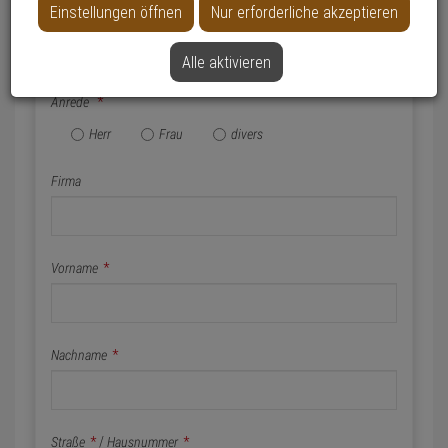
Einstellungen öffnen
Nur erforderliche akzeptieren
Name & Anschrift
Alle aktivieren
Anrede
*
Herr
Frau
divers
Firma
Vorname
*
Nachname
*
Straße
*
/
Hausnummer
*