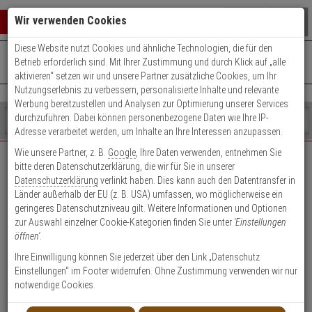
Warenkorb schließen
Suche öffnen
Warenko
Wir verwenden Cookies
Diese Website nutzt Cookies und ähnliche Technologien, die für den
+49 (0)821 899 493-0
Mo. - Do.: 8:00 - 16:30 | Fr.: 8:00 - 14:00 Uhr
0 ARTIKEL IM WARENKORB
Betrieb erforderlich sind. Mit Ihrer Zustimmung und durch Klick auf „alle
Kontaktservice nutzen
aktivieren“ setzen wir und unsere Partner zusätzliche Cookies, um Ihr
Ihr Warenkorb ist momentan leer.
Ergebnisse (
)
Nutzungserlebnis zu verbessern, personalisierte Inhalte und relevante
Fertig
Werbung bereitzustellen und Analysen zur Optimierung unserer Services
Shop
durchzuführen. Dabei können personenbezogene Daten wie Ihre IP-
durchsuchen
Adresse verarbeitet werden, um Inhalte an Ihre Interessen anzupassen.
Bitte
Es
Wie unsere Partner, z. B.
Google
, Ihre Daten verwenden, entnehmen Sie
geben
wurde
bitte deren Datenschutzerklärung, die wir für Sie in unserer
EXPERT-Security für Privatkunden
Sie
noch
Datenschutzerklärung
verlinkt haben. Dies kann auch den Datentransfer in
mindestens
Kategorien
Länder außerhalb der EU (z. B. USA) umfassen, wo möglicherweise ein
3
Suche
Das Beste für Ihre Sicherheit!
geringeres Datenschutzniveau gilt. Weitere Informationen und Optionen
Zeichen
gestartet
zur Auswahl einzelner Cookie-Kategorien finden Sie unter
'Einstellungen
ein,
öffnen'
.
um
die
Ihre Einwilligung können Sie jederzeit über den Link „Datenschutz
Suche
Einstellungen“ im Footer widerrufen. Ohne Zustimmung verwenden wir nur
zu
notwendige Cookies.
Geschäftskunden-
Privatkunden-Konto
starten.
Konto anlegen
anlegen