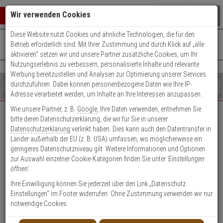
Warenkorb schließen
Suche öffnen
Warenko
Wir verwenden Cookies
Diese Website nutzt Cookies und ähnliche Technologien, die für den
+49 (0)821 899 493-0
Mo. - Do.: 8:00 - 16:30 | Fr.: 8:00 - 14:00 Uhr
0 ARTIKEL IM WARENKORB
Betrieb erforderlich sind. Mit Ihrer Zustimmung und durch Klick auf „alle
Kontaktservice nutzen
aktivieren“ setzen wir und unsere Partner zusätzliche Cookies, um Ihr
Ihr Warenkorb ist momentan leer.
Ergebnisse (
)
Nutzungserlebnis zu verbessern, personalisierte Inhalte und relevante
Fertig
Werbung bereitzustellen und Analysen zur Optimierung unserer Services
Shop
durchzuführen. Dabei können personenbezogene Daten wie Ihre IP-
durchsuchen
Adresse verarbeitet werden, um Inhalte an Ihre Interessen anzupassen.
Bitte
Es
Wie unsere Partner, z. B.
Google
, Ihre Daten verwenden, entnehmen Sie
geben
wurde
bitte deren Datenschutzerklärung, die wir für Sie in unserer
EXPERT-Security für Privatkunden
Sie
noch
Datenschutzerklärung
verlinkt haben. Dies kann auch den Datentransfer in
mindestens
Kategorien
Länder außerhalb der EU (z. B. USA) umfassen, wo möglicherweise ein
3
Suche
Das Beste für Ihre Sicherheit!
geringeres Datenschutzniveau gilt. Weitere Informationen und Optionen
Zeichen
gestartet
zur Auswahl einzelner Cookie-Kategorien finden Sie unter
'Einstellungen
ein,
öffnen'
.
um
die
Ihre Einwilligung können Sie jederzeit über den Link „Datenschutz
Suche
Einstellungen“ im Footer widerrufen. Ohne Zustimmung verwenden wir nur
zu
notwendige Cookies.
Geschäftskunden-
Privatkunden-Konto
starten.
Konto anlegen
anlegen