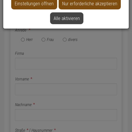
Einstellungen öffnen
Nur erforderliche akzeptieren
Name & Anschrift
Alle aktivieren
Anrede
*
Herr
Frau
divers
Firma
Vorname
*
Nachname
*
Straße
*
/
Hausnummer
*