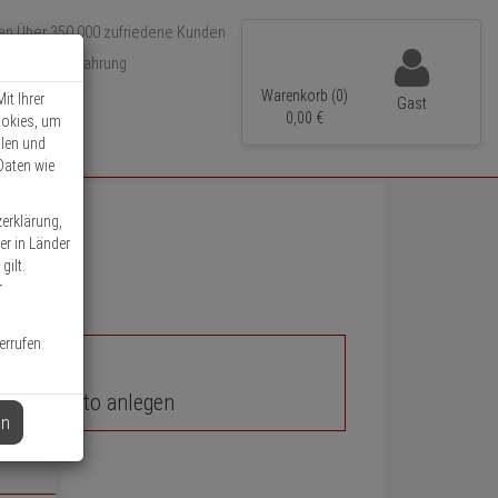
Über 350.000 zufriedene Kunden
r 15 Jahre Erfahrung
ler Versand
Warenkorb (0)
it Ihrer
Gast
0,
00
€
ookies, um
llen und
Daten wie
zerklärung,
er in Länder
gilt.
r
errufen.
unden-Konto anlegen
en