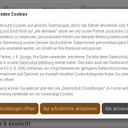
Kundencenter
enden Cookies
Übe
+49 (0)821 899 493-0
Schnel
Kontaktservice
nutzen
e nutzt Cookies und ähnliche Technologien, die für den Betrieb erforderlich sind. M
und durch Klick auf „alle aktivieren“ setzen wir und unsere Partner zusätzliche C
Mo. - Do.: 8:00 - 16:30 Fr. 8:00 - 14:00 Uhr
serlebnis zu verbessern, personalisierte Inhalte und relevante Werbung bereitzuste
r Optimierung unserer Services durchzuführen. Dabei können personenbezogene 
esse verarbeitet werden, um Inhalte an Ihre Interessen anzupassen.
EXPERT-Security für Privatkunden
artner, z. B.
Google
, Ihre Daten verwenden, entnehmen Sie bitte deren Datenschut
Sie in unserer
Datenschutzerklärung
verlinkt haben. Dies kann auch den Datentransf
er EU (z. B. USA) umfassen, wo möglicherweise ein geringeres Datenschutzniveau 
Das Beste für Ihre Sicherheit!
ormationen und Optionen zur Auswahl einzelner Cookie-Kategorien finden Sie unte
en öffnen'
.
ligung können Sie jederzeit über den Link „Datenschutz Einstellungen“ im Footer wid
mmung verwenden wir nur notwendige Cookies.
to anlegen
Privatk
instellungen öffnen
Nur erforderliche akzeptieren
Alle aktivier
 & Anschrift