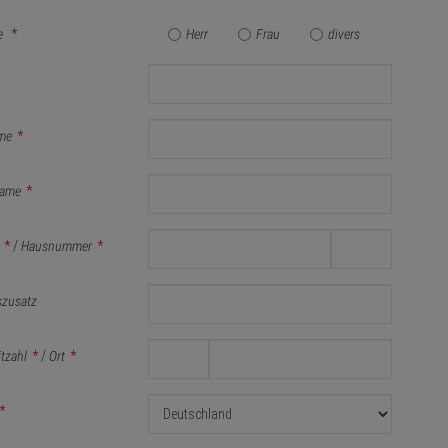
e
*
Herr
Frau
divers
me
*
ame
*
*
/
Hausnummer
*
szusatz
itzahl
*
/
Ort
*
*