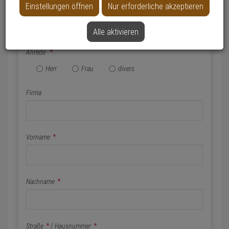
Einstellungen öffnen
Nur erforderliche akzeptieren
Name & Anschrift
Alle aktivieren
Anrede
*
Herr
Frau
divers
Firma
Vorname
*
Nachname
*
Straße
*
/
Hausnummer
*