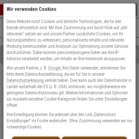
Warenkorb schließen
Suche öffnen
Warenko
Wir verwenden Cookies
Diese Website nutzt Cookies und ähnliche Technologien, die für den
+49 (0)821 899 493-0
Mo. - Do.: 8:00 - 16:30 | Fr.: 8:00 - 14:00 Uhr
0 ARTIKEL IM WARENKORB
Betrieb erforderlich sind. Mit Ihrer Zustimmung und durch Klick auf „alle
Kontaktservice nutzen
aktivieren“ setzen wir und unsere Partner zusätzliche Cookies, um Ihr
Ihr Warenkorb ist momentan leer.
Ergebnisse (
)
Nutzungserlebnis zu verbessern, personalisierte Inhalte und relevante
Fertig
Werbung bereitzustellen und Analysen zur Optimierung unserer Services
Shop
durchzuführen. Dabei können personenbezogene Daten wie Ihre IP-
durchsuchen
Adresse verarbeitet werden, um Inhalte an Ihre Interessen anzupassen.
Bitte
Es
Wie unsere Partner, z. B.
Google
, Ihre Daten verwenden, entnehmen Sie
geben
wurde
bitte deren Datenschutzerklärung, die wir für Sie in unserer
EXPERT-Security für Privatkunden
Sie
noch
Datenschutzerklärung
verlinkt haben. Dies kann auch den Datentransfer in
mindestens
Kategorien
Länder außerhalb der EU (z. B. USA) umfassen, wo möglicherweise ein
3
Suche
Das Beste für Ihre Sicherheit!
geringeres Datenschutzniveau gilt. Weitere Informationen und Optionen
Zeichen
gestartet
zur Auswahl einzelner Cookie-Kategorien finden Sie unter
'Einstellungen
ein,
öffnen'
.
um
die
Ihre Einwilligung können Sie jederzeit über den Link „Datenschutz
Suche
Einstellungen“ im Footer widerrufen. Ohne Zustimmung verwenden wir nur
zu
notwendige Cookies.
Geschäftskunden-
Privatkunden-Konto
starten.
Konto anlegen
anlegen