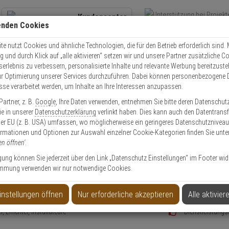
Kundencenter
enden Cookies
Übe
+49 (0)821 899 493-0
Schnel
Kontaktservice
nutzen
e nutzt Cookies und ähnliche Technologien, die für den Betrieb erforderlich sind. M
und durch Klick auf „alle aktivieren“ setzen wir und unsere Partner zusätzliche C
Mo. - Do.: 8:00 - 16:30 Fr. 8:00 - 14:00 Uhr
serlebnis zu verbessern, personalisierte Inhalte und relevante Werbung bereitzuste
r Optimierung unserer Services durchzuführen. Dabei können personenbezogene 
esse verarbeitet werden, um Inhalte an Ihre Interessen anzupassen.
artner, z. B.
Google
, Ihre Daten verwenden, entnehmen Sie bitte deren Datenschut
Sie in unserer
Datenschutzerklärung
verlinkt haben. Dies kann auch den Datentransf
er EU (z. B. USA) umfassen, wo möglicherweise ein geringeres Datenschutzniveau 
Privatkunde
ormationen und Optionen zur Auswahl einzelner Cookie-Kategorien finden Sie unte
en öffnen'
.
ligung können Sie jederzeit über den Link „Datenschutz Einstellungen“ im Footer wid
ür Geschäftskunden, Händler & Öffentliche Ei
mmung verwenden wir nur notwendige Cookies.
 und Zahlungskonditionen
Unterstützung b
 Bonitätsauskunft)
Hohe Warenverfü
instellungen öffnen
Nur erforderliche akzeptieren
Alle aktivier
 Key Account Manager/Techniker
Ausführliche A
Errichter, Installateure
Dienstleistungs