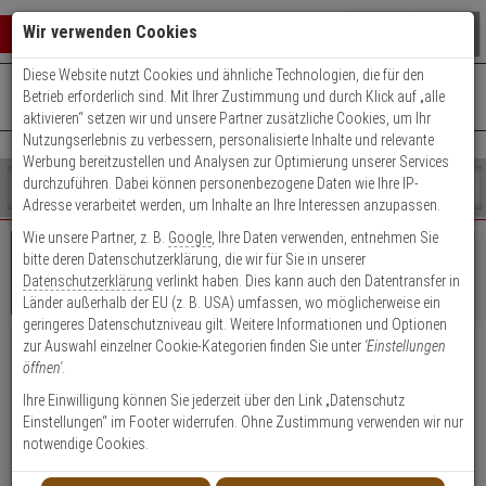
Warenkorb schließen
Suche öffnen
Warenko
Wir verwenden Cookies
Diese Website nutzt Cookies und ähnliche Technologien, die für den
+49 (0)821 899 493-0
Mo. - Do.: 8:00 - 16:30 | Fr.: 8:00 - 14:00 Uhr
0 ARTIKEL IM WARENKORB
Betrieb erforderlich sind. Mit Ihrer Zustimmung und durch Klick auf „alle
Kontaktservice nutzen
aktivieren“ setzen wir und unsere Partner zusätzliche Cookies, um Ihr
Ihr Warenkorb ist momentan leer.
Ergebnisse (
)
Nutzungserlebnis zu verbessern, personalisierte Inhalte und relevante
Fertig
Werbung bereitzustellen und Analysen zur Optimierung unserer Services
Shop
durchzuführen. Dabei können personenbezogene Daten wie Ihre IP-
durchsuchen
Adresse verarbeitet werden, um Inhalte an Ihre Interessen anzupassen.
Bitte
Es
Wie unsere Partner, z. B.
Google
, Ihre Daten verwenden, entnehmen Sie
geben
wurde
bitte deren Datenschutzerklärung, die wir für Sie in unserer
Sie
noch
Datenschutzerklärung
verlinkt haben. Dies kann auch den Datentransfer in
mindestens
Kategorien
Geschäftskunde
Privatkunde
Login
Länder außerhalb der EU (z. B. USA) umfassen, wo möglicherweise ein
3
Suche
geringeres Datenschutzniveau gilt. Weitere Informationen und Optionen
Zeichen
gestartet
zur Auswahl einzelner Cookie-Kategorien finden Sie unter
'Einstellungen
ein,
Vorteile für Geschäftskunden, Händler &
öffnen'
.
um
Öffentliche Einrichtungen
die
Ihre Einwilligung können Sie jederzeit über den Link „Datenschutz
Suche
Einstellungen“ im Footer widerrufen. Ohne Zustimmung verwenden wir nur
Attraktive Einkaufspreise, Rabatte und Zahlungskonditionen
zu
notwendige Cookies.
Kauf auf Rechnung (nach positiver Bonitätsauskunft)
starten.
Persönliche Ansprechpartner durch Key Account Manager/Techniker