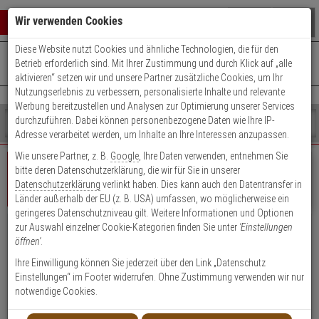
Warenkorb schließen
Suche öffnen
Warenko
Wir verwenden Cookies
Diese Website nutzt Cookies und ähnliche Technologien, die für den
+49 (0)821 899 493-0
Mo. - Do.: 8:00 - 16:30 | Fr.: 8:00 - 14:00 Uhr
0 ARTIKEL IM WARENKORB
Betrieb erforderlich sind. Mit Ihrer Zustimmung und durch Klick auf „alle
Kontaktservice nutzen
aktivieren“ setzen wir und unsere Partner zusätzliche Cookies, um Ihr
Ihr Warenkorb ist momentan leer.
Ergebnisse (
)
Nutzungserlebnis zu verbessern, personalisierte Inhalte und relevante
Fertig
Werbung bereitzustellen und Analysen zur Optimierung unserer Services
Shop
durchzuführen. Dabei können personenbezogene Daten wie Ihre IP-
durchsuchen
Adresse verarbeitet werden, um Inhalte an Ihre Interessen anzupassen.
Bitte
Es
Wie unsere Partner, z. B.
Google
, Ihre Daten verwenden, entnehmen Sie
geben
wurde
bitte deren Datenschutzerklärung, die wir für Sie in unserer
Sie
noch
Datenschutzerklärung
verlinkt haben. Dies kann auch den Datentransfer in
mindestens
Kategorien
Geschäftskunde
Privatkunde
Login
Länder außerhalb der EU (z. B. USA) umfassen, wo möglicherweise ein
3
Suche
geringeres Datenschutzniveau gilt. Weitere Informationen und Optionen
Zeichen
gestartet
zur Auswahl einzelner Cookie-Kategorien finden Sie unter
'Einstellungen
ein,
Vorteile für Geschäftskunden, Händler &
öffnen'
.
um
Öffentliche Einrichtungen
die
Ihre Einwilligung können Sie jederzeit über den Link „Datenschutz
Suche
Einstellungen“ im Footer widerrufen. Ohne Zustimmung verwenden wir nur
Attraktive Einkaufspreise, Rabatte und Zahlungskonditionen
zu
notwendige Cookies.
Kauf auf Rechnung (nach positiver Bonitätsauskunft)
starten.
Persönliche Ansprechpartner durch Key Account Manager/Techniker