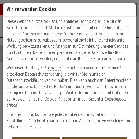
Warenkorb schließen
Suche öffnen
Warenko
Wir verwenden Cookies
Diese Website nutzt Cookies und ähnliche Technologien, die für den
+49 (0)821 899 493-0
Mo. - Do.: 8:00 - 16:30 | Fr.: 8:00 - 14:00 Uhr
0 ARTIKEL IM WARENKORB
Betrieb erforderlich sind. Mit Ihrer Zustimmung und durch Klick auf „alle
Kontaktservice nutzen
aktivieren“ setzen wir und unsere Partner zusätzliche Cookies, um Ihr
Ihr Warenkorb ist momentan leer.
Ergebnisse (
)
Nutzungserlebnis zu verbessern, personalisierte Inhalte und relevante
Fertig
Werbung bereitzustellen und Analysen zur Optimierung unserer Services
Shop
durchzuführen. Dabei können personenbezogene Daten wie Ihre IP-
durchsuchen
Adresse verarbeitet werden, um Inhalte an Ihre Interessen anzupassen.
Bitte
Es
Wie unsere Partner, z. B.
Google
, Ihre Daten verwenden, entnehmen Sie
geben
wurde
bitte deren Datenschutzerklärung, die wir für Sie in unserer
Sie
noch
Datenschutzerklärung
verlinkt haben. Dies kann auch den Datentransfer in
mindestens
Kategorien
Geschäftskunde
Privatkunde
Login
Länder außerhalb der EU (z. B. USA) umfassen, wo möglicherweise ein
3
Suche
geringeres Datenschutzniveau gilt. Weitere Informationen und Optionen
Zeichen
gestartet
zur Auswahl einzelner Cookie-Kategorien finden Sie unter
'Einstellungen
ein,
Vorteile für Geschäftskunden, Händler &
öffnen'
.
um
Öffentliche Einrichtungen
die
Ihre Einwilligung können Sie jederzeit über den Link „Datenschutz
Suche
Einstellungen“ im Footer widerrufen. Ohne Zustimmung verwenden wir nur
Attraktive Einkaufspreise, Rabatte und Zahlungskonditionen
zu
notwendige Cookies.
Kauf auf Rechnung (nach positiver Bonitätsauskunft)
starten.
Persönliche Ansprechpartner durch Key Account Manager/Techniker