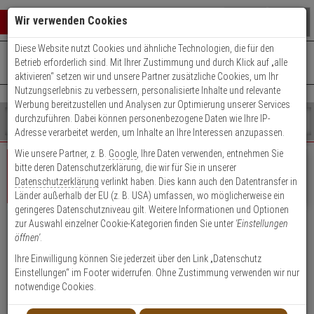
Warenkorb schließen
Suche öffnen
Warenko
Wir verwenden Cookies
Diese Website nutzt Cookies und ähnliche Technologien, die für den
+49 (0)821 899 493-0
Mo. - Do.: 8:00 - 16:30 | Fr.: 8:00 - 14:00 Uhr
0 ARTIKEL IM WARENKORB
Betrieb erforderlich sind. Mit Ihrer Zustimmung und durch Klick auf „alle
Kontaktservice nutzen
aktivieren“ setzen wir und unsere Partner zusätzliche Cookies, um Ihr
Ihr Warenkorb ist momentan leer.
Ergebnisse (
)
Nutzungserlebnis zu verbessern, personalisierte Inhalte und relevante
Fertig
Werbung bereitzustellen und Analysen zur Optimierung unserer Services
Shop
durchzuführen. Dabei können personenbezogene Daten wie Ihre IP-
durchsuchen
Adresse verarbeitet werden, um Inhalte an Ihre Interessen anzupassen.
Bitte
Es
Wie unsere Partner, z. B.
Google
, Ihre Daten verwenden, entnehmen Sie
geben
wurde
bitte deren Datenschutzerklärung, die wir für Sie in unserer
Sie
noch
Datenschutzerklärung
verlinkt haben. Dies kann auch den Datentransfer in
mindestens
Kategorien
Geschäftskunde
Privatkunde
Login
Länder außerhalb der EU (z. B. USA) umfassen, wo möglicherweise ein
3
Suche
geringeres Datenschutzniveau gilt. Weitere Informationen und Optionen
Zeichen
gestartet
zur Auswahl einzelner Cookie-Kategorien finden Sie unter
'Einstellungen
ein,
Vorteile für Geschäftskunden, Händler &
öffnen'
.
um
Öffentliche Einrichtungen
die
Ihre Einwilligung können Sie jederzeit über den Link „Datenschutz
Suche
Einstellungen“ im Footer widerrufen. Ohne Zustimmung verwenden wir nur
Attraktive Einkaufspreise, Rabatte und Zahlungskonditionen
zu
notwendige Cookies.
Kauf auf Rechnung (nach positiver Bonitätsauskunft)
starten.
Persönliche Ansprechpartner durch Key Account Manager/Techniker