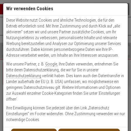
Warenkorb schließen
Suche öffnen
Warenko
Wir verwenden Cookies
Diese Website nutzt Cookies und ähnliche Technologien, die für den
+49 (0)821 899 493-0
Mo. - Do.: 8:00 - 16:30 | Fr.: 8:00 - 14:00 Uhr
0 ARTIKEL IM WARENKORB
Betrieb erforderlich sind. Mit Ihrer Zustimmung und durch Klick auf „alle
Kontaktservice nutzen
aktivieren“ setzen wir und unsere Partner zusätzliche Cookies, um Ihr
Ihr Warenkorb ist momentan leer.
Ergebnisse (
)
Nutzungserlebnis zu verbessern, personalisierte Inhalte und relevante
Fertig
Werbung bereitzustellen und Analysen zur Optimierung unserer Services
Shop
durchzuführen. Dabei können personenbezogene Daten wie Ihre IP-
durchsuchen
Adresse verarbeitet werden, um Inhalte an Ihre Interessen anzupassen.
Bitte
Es
Wie unsere Partner, z. B.
Google
, Ihre Daten verwenden, entnehmen Sie
geben
wurde
bitte deren Datenschutzerklärung, die wir für Sie in unserer
Sie
noch
Datenschutzerklärung
verlinkt haben. Dies kann auch den Datentransfer in
mindestens
Kategorien
Geschäftskunde
Privatkunde
Login
Länder außerhalb der EU (z. B. USA) umfassen, wo möglicherweise ein
3
Suche
geringeres Datenschutzniveau gilt. Weitere Informationen und Optionen
Zeichen
gestartet
zur Auswahl einzelner Cookie-Kategorien finden Sie unter
'Einstellungen
ein,
Vorteile für Geschäftskunden, Händler &
öffnen'
.
um
Öffentliche Einrichtungen
die
Ihre Einwilligung können Sie jederzeit über den Link „Datenschutz
Suche
Einstellungen“ im Footer widerrufen. Ohne Zustimmung verwenden wir nur
Attraktive Einkaufspreise, Rabatte und Zahlungskonditionen
zu
notwendige Cookies.
Kauf auf Rechnung (nach positiver Bonitätsauskunft)
starten.
Persönliche Ansprechpartner durch Key Account Manager/Techniker