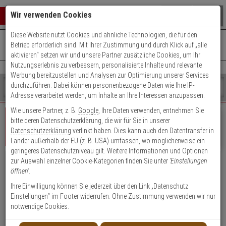
Warenkorb schließen
Suche öffnen
Warenko
Wir verwenden Cookies
Diese Website nutzt Cookies und ähnliche Technologien, die für den
+49 (0)821 899 493-0
Mo. - Do.: 8:00 - 16:30 | Fr.: 8:00 - 14:00 Uhr
0 ARTIKEL IM WARENKORB
Betrieb erforderlich sind. Mit Ihrer Zustimmung und durch Klick auf „alle
Kontaktservice nutzen
aktivieren“ setzen wir und unsere Partner zusätzliche Cookies, um Ihr
Ihr Warenkorb ist momentan leer.
Ergebnisse (
)
Nutzungserlebnis zu verbessern, personalisierte Inhalte und relevante
Fertig
Werbung bereitzustellen und Analysen zur Optimierung unserer Services
Shop
durchzuführen. Dabei können personenbezogene Daten wie Ihre IP-
durchsuchen
Adresse verarbeitet werden, um Inhalte an Ihre Interessen anzupassen.
Bitte
Es
Wie unsere Partner, z. B.
Google
, Ihre Daten verwenden, entnehmen Sie
geben
wurde
bitte deren Datenschutzerklärung, die wir für Sie in unserer
Sie
noch
Datenschutzerklärung
verlinkt haben. Dies kann auch den Datentransfer in
mindestens
Kategorien
Geschäftskunde
Privatkunde
Login
Länder außerhalb der EU (z. B. USA) umfassen, wo möglicherweise ein
3
Suche
geringeres Datenschutzniveau gilt. Weitere Informationen und Optionen
Zeichen
gestartet
zur Auswahl einzelner Cookie-Kategorien finden Sie unter
'Einstellungen
ein,
Vorteile für Geschäftskunden, Händler &
öffnen'
.
um
Öffentliche Einrichtungen
die
Ihre Einwilligung können Sie jederzeit über den Link „Datenschutz
Suche
Einstellungen“ im Footer widerrufen. Ohne Zustimmung verwenden wir nur
Attraktive Einkaufspreise, Rabatte und Zahlungskonditionen
zu
notwendige Cookies.
Kauf auf Rechnung (nach positiver Bonitätsauskunft)
starten.
Persönliche Ansprechpartner durch Key Account Manager/Techniker