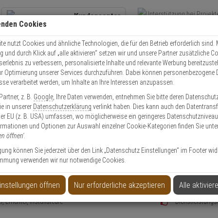
Kundencenter
enden Cookies
Übe
+49 (0)821 899 493-0
Schnel
Kontaktservice
nutzen
e nutzt Cookies und ähnliche Technologien, die für den Betrieb erforderlich sind. M
und durch Klick auf „alle aktivieren“ setzen wir und unsere Partner zusätzliche C
Mo. - Do.: 8:00 - 16:30 Fr. 8:00 - 14:00 Uhr
serlebnis zu verbessern, personalisierte Inhalte und relevante Werbung bereitzuste
r Optimierung unserer Services durchzuführen. Dabei können personenbezogene 
esse verarbeitet werden, um Inhalte an Ihre Interessen anzupassen.
artner, z. B.
Google
, Ihre Daten verwenden, entnehmen Sie bitte deren Datenschut
Sie in unserer
Datenschutzerklärung
verlinkt haben. Dies kann auch den Datentransf
er EU (z. B. USA) umfassen, wo möglicherweise ein geringeres Datenschutzniveau 
Privatkunde
ormationen und Optionen zur Auswahl einzelner Cookie-Kategorien finden Sie unte
en öffnen'
.
ligung können Sie jederzeit über den Link „Datenschutz Einstellungen“ im Footer wid
ür Geschäftskunden, Händler & Öffentliche Ei
mmung verwenden wir nur notwendige Cookies.
 und Zahlungskonditionen
Unterstützung b
 Bonitätsauskunft)
Hohe Warenverfü
instellungen öffnen
Nur erforderliche akzeptieren
Alle aktivier
 Key Account Manager/Techniker
Ausführliche A
Errichter, Installateure
Dienstleistungs