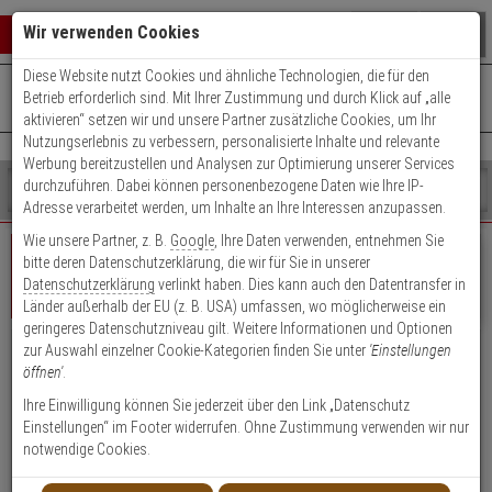
Warenkorb schließen
Suche öffnen
Warenko
Wir verwenden Cookies
Diese Website nutzt Cookies und ähnliche Technologien, die für den
+49 (0)821 899 493-0
Mo. - Do.: 8:00 - 16:30 | Fr.: 8:00 - 14:00 Uhr
0 ARTIKEL IM WARENKORB
Betrieb erforderlich sind. Mit Ihrer Zustimmung und durch Klick auf „alle
Kontaktservice nutzen
aktivieren“ setzen wir und unsere Partner zusätzliche Cookies, um Ihr
Ihr Warenkorb ist momentan leer.
Ergebnisse (
)
Nutzungserlebnis zu verbessern, personalisierte Inhalte und relevante
Fertig
Werbung bereitzustellen und Analysen zur Optimierung unserer Services
Shop
durchzuführen. Dabei können personenbezogene Daten wie Ihre IP-
durchsuchen
Adresse verarbeitet werden, um Inhalte an Ihre Interessen anzupassen.
Bitte
Es
Wie unsere Partner, z. B.
Google
, Ihre Daten verwenden, entnehmen Sie
geben
wurde
bitte deren Datenschutzerklärung, die wir für Sie in unserer
Sie
noch
Datenschutzerklärung
verlinkt haben. Dies kann auch den Datentransfer in
mindestens
Kategorien
Geschäftskunde
Privatkunde
Login
Länder außerhalb der EU (z. B. USA) umfassen, wo möglicherweise ein
3
Suche
geringeres Datenschutzniveau gilt. Weitere Informationen und Optionen
Zeichen
gestartet
zur Auswahl einzelner Cookie-Kategorien finden Sie unter
'Einstellungen
ein,
Vorteile für Geschäftskunden, Händler &
öffnen'
.
um
Öffentliche Einrichtungen
die
Ihre Einwilligung können Sie jederzeit über den Link „Datenschutz
Suche
Einstellungen“ im Footer widerrufen. Ohne Zustimmung verwenden wir nur
Attraktive Einkaufspreise, Rabatte und Zahlungskonditionen
zu
notwendige Cookies.
Kauf auf Rechnung (nach positiver Bonitätsauskunft)
starten.
Persönliche Ansprechpartner durch Key Account Manager/Techniker