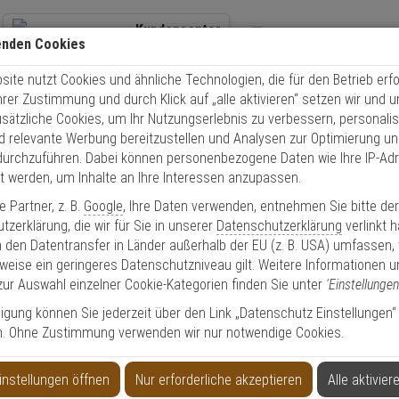
Kundencenter
enden Cookies
+49 (0)821 899 493-0
Übe
ite nutzt Cookies und ähnliche Technologien, die für den Betrieb erfo
Kontaktservice
nutzen
Schnel
Ihrer Zustimmung und durch Klick auf „alle aktivieren“ setzen wir und 
Mo. - Do.: 8:00 - 16:30 Fr. 8:00 - 14:00 Uhr
usätzliche Cookies, um Ihr Nutzungserlebnis zu verbessern, personalis
nd relevante Werbung bereitzustellen und Analysen zur Optimierung un
durchzuführen. Dabei können personenbezogene Daten wie Ihre IP-Ad
et werden, um Inhalte an Ihre Interessen anzupassen.
 Partner, z. B.
Google
, Ihre Daten verwenden, entnehmen Sie bitte de
Privatkunde
zerklärung, die wir für Sie in unserer
Datenschutzerklärung
verlinkt 
 den Datentransfer in Länder außerhalb der EU (z. B. USA) umfassen,
weise ein geringeres Datenschutzniveau gilt. Weitere Informationen u
ür Geschäftskunden, Händler & Öffentliche Ei
zur Auswahl einzelner Cookie-Kategorien finden Sie unter
'Einstellungen
lligung können Sie jederzeit über den Link „Datenschutz Einstellungen“
 und Zahlungskonditionen
Unterstützung be
n. Ohne Zustimmung verwenden wir nur notwendige Cookies.
 Bonitätsauskunft)
Hohe Warenverfüg
h Key Account Manager/Techniker
Ausführliche An
instellungen öffnen
Nur erforderliche akzeptieren
Alle aktivier
 Errichter, Installateure
Dienstleistungsa