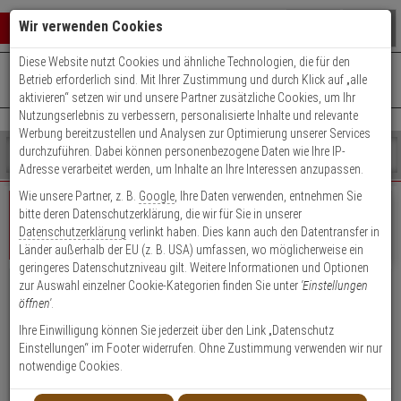
Warenkorb schließen
Suche öffnen
Warenko
Wir verwenden Cookies
Diese Website nutzt Cookies und ähnliche Technologien, die für den
+49 (0)821 899 493-0
Mo. - Do.: 8:00 - 16:30 | Fr.: 8:00 - 14:00 Uhr
0 ARTIKEL IM WARENKORB
Betrieb erforderlich sind. Mit Ihrer Zustimmung und durch Klick auf „alle
Kontaktservice nutzen
aktivieren“ setzen wir und unsere Partner zusätzliche Cookies, um Ihr
Ihr Warenkorb ist momentan leer.
Ergebnisse (
)
Nutzungserlebnis zu verbessern, personalisierte Inhalte und relevante
Fertig
Werbung bereitzustellen und Analysen zur Optimierung unserer Services
Shop
durchzuführen. Dabei können personenbezogene Daten wie Ihre IP-
durchsuchen
Adresse verarbeitet werden, um Inhalte an Ihre Interessen anzupassen.
Bitte
Es
Wie unsere Partner, z. B.
Google
, Ihre Daten verwenden, entnehmen Sie
geben
wurde
bitte deren Datenschutzerklärung, die wir für Sie in unserer
Sie
noch
Datenschutzerklärung
verlinkt haben. Dies kann auch den Datentransfer in
mindestens
Kategorien
Geschäftskunde
Privatkunde
Login
Länder außerhalb der EU (z. B. USA) umfassen, wo möglicherweise ein
3
Suche
geringeres Datenschutzniveau gilt. Weitere Informationen und Optionen
Zeichen
gestartet
zur Auswahl einzelner Cookie-Kategorien finden Sie unter
'Einstellungen
ein,
Vorteile für Geschäftskunden, Händler &
öffnen'
.
um
Öffentliche Einrichtungen
die
Ihre Einwilligung können Sie jederzeit über den Link „Datenschutz
Suche
Einstellungen“ im Footer widerrufen. Ohne Zustimmung verwenden wir nur
Attraktive Einkaufspreise, Rabatte und Zahlungskonditionen
zu
notwendige Cookies.
Kauf auf Rechnung (nach positiver Bonitätsauskunft)
starten.
Persönliche Ansprechpartner durch Key Account Manager/Techniker