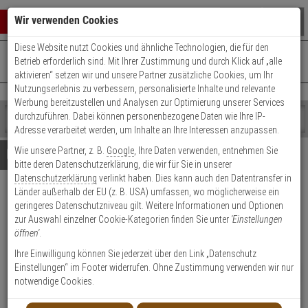
Warenkorb schließen
Suche öffnen
Warenko
Wir verwenden Cookies
Diese Website nutzt Cookies und ähnliche Technologien, die für den
+49 (0)821 899 493-0
Mo. - Do.: 8:00 - 16:30 | Fr.: 8:00 - 14:00 Uhr
0 ARTIKEL IM WARENKORB
Betrieb erforderlich sind. Mit Ihrer Zustimmung und durch Klick auf „alle
Kontaktservice nutzen
aktivieren“ setzen wir und unsere Partner zusätzliche Cookies, um Ihr
Ihr Warenkorb ist momentan leer.
Ergebnisse (
)
Nutzungserlebnis zu verbessern, personalisierte Inhalte und relevante
Fertig
Werbung bereitzustellen und Analysen zur Optimierung unserer Services
Shop
durchzuführen. Dabei können personenbezogene Daten wie Ihre IP-
durchsuchen
Adresse verarbeitet werden, um Inhalte an Ihre Interessen anzupassen.
Bitte
Es
Wie unsere Partner, z. B.
Google
, Ihre Daten verwenden, entnehmen Sie
geben
wurde
Details
Beratung
bitte deren Datenschutzerklärung, die wir für Sie in unserer
Sie
noch
Datenschutzerklärung
verlinkt haben. Dies kann auch den Datentransfer in
mindestens
Kategorien
Länder außerhalb der EU (z. B. USA) umfassen, wo möglicherweise ein
3
Suche
1 Meter Kabel Adapter,
geringeres Datenschutzniveau gilt. Weitere Informationen und Optionen
Zeichen
gestartet
Schuko zu CEE Stecker
zur Auswahl einzelner Cookie-Kategorien finden Sie unter
'Einstellungen
ein,
öffnen'
.
um
die
Produktmerkmale
Ihre Einwilligung können Sie jederzeit über den Link „Datenschutz
Suche
Einstellungen“ im Footer widerrufen. Ohne Zustimmung verwenden wir nur
NEU
zu
notwendige Cookies.
Datenblatt drucken
starten.