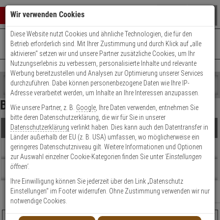
Warenkorb schließen
Suche öffnen
Warenko
Wir verwenden Cookies
Diese Website nutzt Cookies und ähnliche Technologien, die für den
+49 (0)821 899 493-0
Mo. - Do.: 8:00 - 16:30 | Fr.: 8:00 - 14:00 Uhr
0 ARTIKEL IM WARENKORB
Betrieb erforderlich sind. Mit Ihrer Zustimmung und durch Klick auf „alle
Kontaktservice nutzen
aktivieren“ setzen wir und unsere Partner zusätzliche Cookies, um Ihr
Ihr Warenkorb ist momentan leer.
Ergebnisse (
219
)
Nutzungserlebnis zu verbessern, personalisierte Inhalte und relevante
Fertig
Werbung bereitzustellen und Analysen zur Optimierung unserer Services
Shop
durchzuführen. Dabei können personenbezogene Daten wie Ihre IP-
durchsuchen
Adresse verarbeitet werden, um Inhalte an Ihre Interessen anzupassen.
Hersteller Filter
Bitte
Es
Bewegungsmelder
Wie unsere Partner, z. B.
Google
, Ihre Daten verwenden, entnehmen Sie
geben
wurde
Preis Filter (
219
)
bitte deren Datenschutzerklärung, die wir für Sie in unserer
Sie
noch
Datenschutzerklärung
verlinkt haben. Dies kann auch den Datentransfer in
Produkte
mindestens
Kategorien
Länder außerhalb der EU (z. B. USA) umfassen, wo möglicherweise ein
3
Suche
€
€
geringeres Datenschutzniveau gilt. Weitere Informationen und Optionen
Zeichen
gestartet
Topseller
zur Auswahl einzelner Cookie-Kategorien finden Sie unter
'Einstellungen
ein,
öffnen'
.
um
Artikelauswahl
Beratung
die
Ihre Einwilligung können Sie jederzeit über den Link „Datenschutz
Modell / Serie
Suche
Einstellungen“ im Footer widerrufen. Ohne Zustimmung verwenden wir nur
Relevanz
Filter anzeigen
zu
notwendige Cookies.
Technik
starten.
Aritech DD666-D Dual-Deckenbewegungsmelder VdS-B