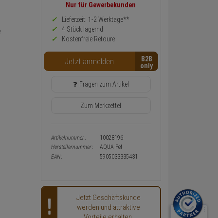
Preis,
Nur für Gewerbekunden
Verfügbakeit
und
Lieferzeit: 1-2 Werktage**
Warenkorb-
4 Stück lagernd
e
oder
Kostenfreie Retoure
Konfigurieren-
Button
B2B
Jetzt anmelden
Fragen zum Artikel
Zum Merkzettel
Artikelnummer:
10028196
Herstellernummer:
AQUA Pet
EAN:
5905033335431
Jetzt Geschäftskunde
werden und attraktive
Vorteile erhalten.