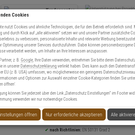
Kundencenter
enden Cookies
Übe
+49 (0)821 899 493-0
Schnel
Kontaktservice
nutzen
e nutzt Cookies und ähnliche Technologien, die für den Betrieb erforderlich sind. M
und durch Klick auf „alle aktivieren“ setzen wir und unsere Partner zusätzliche C
Mo. - Do.: 8:00 - 16:30 Fr. 8:00 - 14:00 Uhr
serlebnis zu verbessern, personalisierte Inhalte und relevante Werbung bereitzuste
r Optimierung unserer Services durchzuführen. Dabei können personenbezogene 
esse verarbeitet werden, um Inhalte an Ihre Interessen anzupassen.
Video
Zutritt
Einbruch
Brand
artner, z. B.
Google
, Ihre Daten verwenden, entnehmen Sie bitte deren Datenschut
 AQUA Pet PIR-Bewegungsmelder140° tierimmun
Sie in unserer
Datenschutzerklärung
verlinkt haben. Dies kann auch den Datentransf
er EU (z. B. USA) umfassen, wo möglicherweise ein geringeres Datenschutzniveau 
ormationen und Optionen zur Auswahl einzelner Cookie-Kategorien finden Sie unte
en öffnen'
.
ligung können Sie jederzeit über den Link „Datenschutz Einstellungen“ im Footer wid
mmung verwenden wir nur notwendige Cookies.
melder140° tierimmun
instellungen öffnen
Nur erforderliche akzeptieren
Alle aktivier
Produktinformationen
Bewegungsmelder
nach Richtlinien:
EN 50131 Grad 2