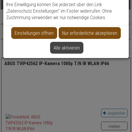
Produkte
Technik
Ihre Einwilligung können Sie jederzeit über den Link
„Datenschutz Einstellungen“ im Footer widerrufen. Ohne
Topseller
Zustimmung verwenden wir nur notwendige Cookies.
Bildauflösung
Blickwinkel (horizontal)
Beratung
Einstellungen öffnen
Nur erforderliche akzeptieren
Einsatzbereich
Relevanz
Alle aktivieren
Filter anzeigen
Objektiv-Brennweite
ABUS TVIP42562 IP-Kamera 1080p T/N IR WLAN IP66
Objektiv-Brennweite
Videokomprimierung
IR Reichweite
IR Reichweite
vergleichen
PTZ: Drehbereich
merken
Zoomfaktor