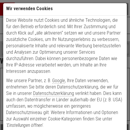
Warenkorb schließen
Suche öffnen
Warenko
Wir verwenden Cookies
Diese Website nutzt Cookies und ähnliche Technologien, die
+49 (0)821 899 493-0
Mo. - Do.: 8:00 - 16:30 | Fr.: 8:00 - 14:00 Uhr
0 ARTIKEL IM WARENKORB
für den Betrieb erforderlich sind. Mit Ihrer Zustimmung und
Kontaktservice nutzen
durch Klick auf „alle aktivieren“ setzen wir und unsere Partner
Ihr Warenkorb ist momentan leer.
Ergebnisse (
43
)
zusätzliche Cookies, um Ihr Nutzungserlebnis zu verbessern,
Fertig
personalisierte Inhalte und relevante Werbung bereitzustellen
Shop
durchsuchen
und Analysen zur Optimierung unserer Services
Hersteller Filter
Bitte
Es
durchzuführen. Dabei können personenbezogene Daten wie
Wlan-Kameras
geben
wurde
Ihre IP-Adresse verarbeitet werden, um Inhalte an Ihre
Preis Filter (
43
)
Sie
noch
Interessen anzupassen.
mindestens
Kategorien
Schnellauswahl:
Welche
Bauform
soll ihre
Wie unsere Partner, z. B.
Google
, Ihre Daten verwenden,
3
Suche
Kamera haben?
Zeichen
gestartet
entnehmen Sie bitte deren Datenschutzerklärung, die wir für
€
€
ein,
Sie in unserer
Datenschutzerklärung
verlinkt haben. Dies kann
um
auch den Datentransfer in Länder außerhalb der EU (z. B. USA)
Artikelauswahl
die
umfassen, wo möglicherweise ein geringeres
Suche
Modell / Serie
Datenschutzniveau gilt. Weitere Informationen und Optionen
zu
zur Auswahl einzelner Cookie-Kategorien finden Sie unter
starten.
Technik
'Einstellungen öffnen'
.