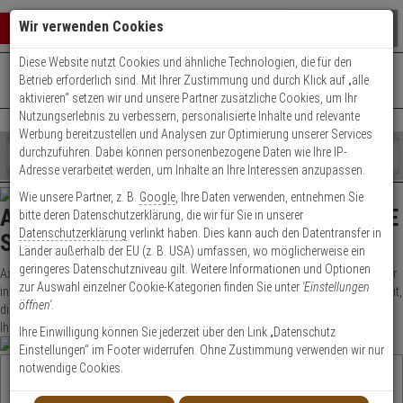
Warenkorb schließen
Suche öffnen
Warenko
Wir verwenden Cookies
Diese Website nutzt Cookies und ähnliche Technologien, die für den
+49 (0)821 899 493-0
Mo. - Do.: 8:00 - 16:30 | Fr.: 8:00 - 14:00 Uhr
0 ARTIKEL IM WARENKORB
Betrieb erforderlich sind. Mit Ihrer Zustimmung und durch Klick auf „alle
Kontaktservice nutzen
aktivieren“ setzen wir und unsere Partner zusätzliche Cookies, um Ihr
Ihr Warenkorb ist momentan leer.
Ergebnisse (
)
Nutzungserlebnis zu verbessern, personalisierte Inhalte und relevante
Fertig
Werbung bereitzustellen und Analysen zur Optimierung unserer Services
Shop
durchzuführen. Dabei können personenbezogene Daten wie Ihre IP-
durchsuchen
Adresse verarbeitet werden, um Inhalte an Ihre Interessen anzupassen.
Bitte
Es
Wie unsere Partner, z. B.
Google
, Ihre Daten verwenden, entnehmen Sie
geben
wurde
AXIS - INTELLIGENTE LÖSUNGEN FÜR EINE
bitte deren Datenschutzerklärung, die wir für Sie in unserer
Sie
noch
Datenschutzerklärung
verlinkt haben. Dies kann auch den Datentransfer in
mindestens
Kategorien
SICHERE WELT
Länder außerhalb der EU (z. B. USA) umfassen, wo möglicherweise ein
3
Suche
geringeres Datenschutzniveau gilt. Weitere Informationen und Optionen
Zeichen
gestartet
Axis Communications ist nicht erst seit gestern einer der namenhaften Hersteller
zur Auswahl einzelner Cookie-Kategorien finden Sie unter
'Einstellungen
ein,
in Sachen Videoüberwachung – Für jeden Einsatzzweck, existiert eine Möglichkeit,
öffnen'
.
um
diesen zu überwachen. Lernen Sie unsere Axis-Kategorien kennen und finden Sie
die
Ihr Wunschprodukt in unserem zertifizierten Fach-Onlinehandel.
Ihre Einwilligung können Sie jederzeit über den Link „Datenschutz
Suche
Einstellungen“ im Footer widerrufen. Ohne Zustimmung verwenden wir nur
zu
notwendige Cookies.
Unsere Axis-Kategorie Empfehlungen für Sie
starten.