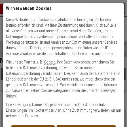
Warenkorb schließen
Suche öffnen
Warenko
Wir verwenden Cookies
Diese Website nutzt Cookies und ähnliche Technologien, die für den
+49 (0)821 899 493-0
Mo. - Do.: 8:00 - 16:30 | Fr.: 8:00 - 14:00 Uhr
0 ARTIKEL IM WARENKORB
Betrieb erforderlich sind. Mit Ihrer Zustimmung und durch Klick auf „alle
Kontaktservice nutzen
aktivieren“ setzen wir und unsere Partner zusätzliche Cookies, um Ihr
Ihr Warenkorb ist momentan leer.
Ergebnisse (
16
)
Nutzungserlebnis zu verbessern, personalisierte Inhalte und relevante
Fertig
Werbung bereitzustellen und Analysen zur Optimierung unserer Services
Shop
durchzuführen. Dabei können personenbezogene Daten wie Ihre IP-
durchsuchen
Adresse verarbeitet werden, um Inhalte an Ihre Interessen anzupassen.
Preis Filter (
16
)
Bitte
Es
Network Attached Storage (NAS)
Wie unsere Partner, z. B.
Google
, Ihre Daten verwenden, entnehmen Sie
geben
wurde
bitte deren Datenschutzerklärung, die wir für Sie in unserer
Sie
noch
Datenschutzerklärung
verlinkt haben. Dies kann auch den Datentransfer in
Produkte
mindestens
Kategorien
€
€
Länder außerhalb der EU (z. B. USA) umfassen, wo möglicherweise ein
3
Suche
geringeres Datenschutzniveau gilt. Weitere Informationen und Optionen
Zeichen
gestartet
Beratung
Artikelauswahl
zur Auswahl einzelner Cookie-Kategorien finden Sie unter
'Einstellungen
ein,
öffnen'
.
um
Modell / Serie
Relevanz
Filter anzeigen
die
Ihre Einwilligung können Sie jederzeit über den Link „Datenschutz
Kamera-Kanäle
Suche
Einstellungen“ im Footer widerrufen. Ohne Zustimmung verwenden wir nur
zu
Synology Expansionseinheit RX1217 für 12 HDDs
notwendige Cookies.
Kamera-Kanäle
starten.