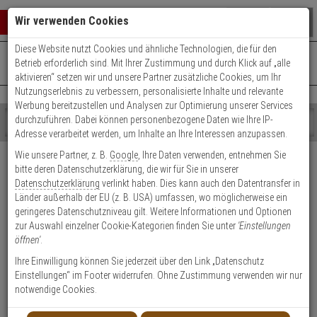
Warenkorb schließen
Suche öffnen
Warenko
Wir verwenden Cookies
Diese Website nutzt Cookies und ähnliche Technologien, die für den
+49 (0)821 899 493-0
Mo. - Do.: 8:00 - 16:30 | Fr.: 8:00 - 14:00 Uhr
0 ARTIKEL IM WARENKORB
Betrieb erforderlich sind. Mit Ihrer Zustimmung und durch Klick auf „alle
Kontaktservice nutzen
aktivieren“ setzen wir und unsere Partner zusätzliche Cookies, um Ihr
Ihr Warenkorb ist momentan leer.
Ergebnisse (
)
Nutzungserlebnis zu verbessern, personalisierte Inhalte und relevante
Fertig
Werbung bereitzustellen und Analysen zur Optimierung unserer Services
Shop
durchzuführen. Dabei können personenbezogene Daten wie Ihre IP-
durchsuchen
Adresse verarbeitet werden, um Inhalte an Ihre Interessen anzupassen.
Bitte
Es
Wie unsere Partner, z. B.
Google
, Ihre Daten verwenden, entnehmen Sie
geben
wurde
bitte deren Datenschutzerklärung, die wir für Sie in unserer
Sie
noch
Datenschutzerklärung
verlinkt haben. Dies kann auch den Datentransfer in
mindestens
Kategorien
Länder außerhalb der EU (z. B. USA) umfassen, wo möglicherweise ein
3
Suche
geringeres Datenschutzniveau gilt. Weitere Informationen und Optionen
Zeichen
gestartet
zur Auswahl einzelner Cookie-Kategorien finden Sie unter
'Einstellungen
ein,
öffnen'
.
um
die
Ihre Einwilligung können Sie jederzeit über den Link „Datenschutz
Suche
Einstellungen“ im Footer widerrufen. Ohne Zustimmung verwenden wir nur
zu
notwendige Cookies.
starten.