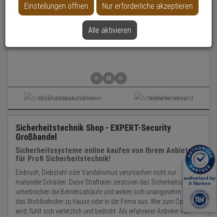
Einstellungen öffnen
Nur erforderliche akzeptieren
Alle aktivieren
Großhandelskonditionen
Schneller Versand
Sicherheitstechnik Shop - EXPERT-Security
Großhandel
Sicherheitssysteme online kaufen von Ihrem Anbieter
für Profi Sicherheitstechnik!
Einbruch, Diebstahl oder Vandalismus verursachen nicht nur
materielle Schäden. Diese Straftaten zerstören das Sicherheitsgefühl,
unterbrechen die Betriebsabläufe und wirken sich unangenehm auf
das Wohlbefinden zu Hause oder in der Firma aus. Wer zum Opfer
wird, fühlt sich verletzlich und bedroht. Als erfahrener Anbieter von