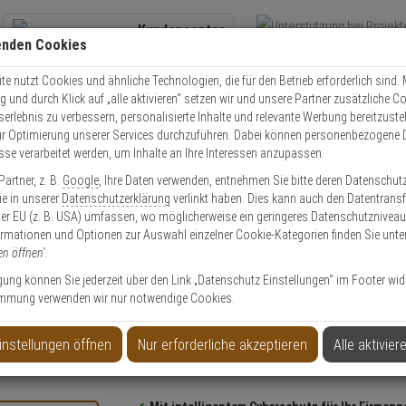
Kundencenter
enden Cookies
Übe
+49 (0)821 899 493-0
Schnel
Kontaktservice
nutzen
e nutzt Cookies und ähnliche Technologien, die für den Betrieb erforderlich sind. M
und durch Klick auf „alle aktivieren“ setzen wir und unsere Partner zusätzliche C
Mo. - Do.: 8:00 - 16:30 Fr. 8:00 - 14:00 Uhr
serlebnis zu verbessern, personalisierte Inhalte und relevante Werbung bereitzuste
r Optimierung unserer Services durchzuführen. Dabei können personenbezogene 
esse verarbeitet werden, um Inhalte an Ihre Interessen anzupassen.
Video
Zutritt
Einbruch
Brand
artner, z. B.
Google
, Ihre Daten verwenden, entnehmen Sie bitte deren Datenschut
fi Kamerasystem 8x Bullet 5MP Vario + 16-CH NVR
Sie in unserer
Datenschutzerklärung
verlinkt haben. Dies kann auch den Datentransf
er EU (z. B. USA) umfassen, wo möglicherweise ein geringeres Datenschutzniveau 
ormationen und Optionen zur Auswahl einzelner Cookie-Kategorien finden Sie unte
en öffnen'
.
ligung können Sie jederzeit über den Link „Datenschutz Einstellungen“ im Footer wid
mmung verwenden wir nur notwendige Cookies.
5MP Vario + 16-CH NVR
instellungen öffnen
Nur erforderliche akzeptieren
Alle aktivier
Produktinformationen