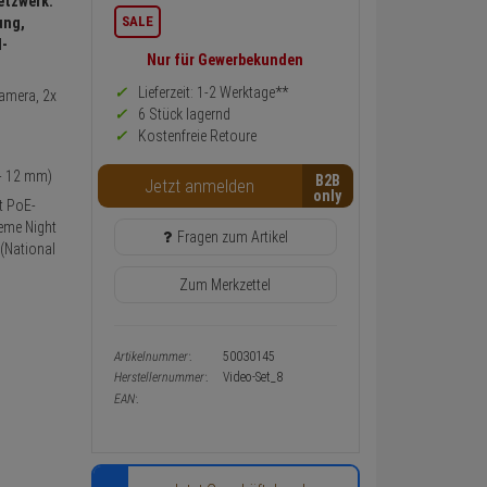
etzwerk:
Informationen
SALE
ung,
zurück
d-
Preis,
Nur für Gewerbekunden
Verfügbakeit
und
Lieferzeit: 1-2 Werktage**
Kamera, 2x
Warenkorb-
6 Stück lagernd
oder
Kostenfreie Retoure
Konfigurieren-
Button
 - 12 mm)
B2B
Jetzt anmelden
it PoE-
eme Night
Fragen zum Artikel
 (National
Zum Merkzettel
Artikelnummer:
50030145
Herstellernummer:
Video-Set_8
EAN: