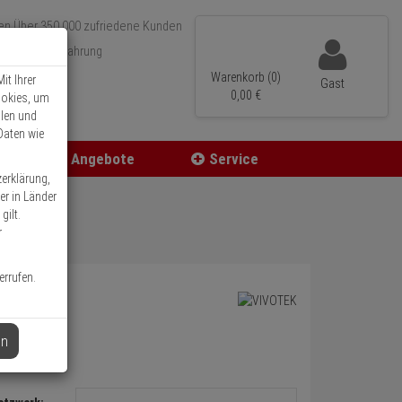
Über 350.000 zufriedene Kunden
r 15 Jahre Erfahrung
ler Versand
Warenkorb (0)
it Ihrer
Gast
0,
00
€
ookies, um
llen und
Daten wie
Angebote
Service
zerklärung,
er in Länder
gilt.
r
errufen.
en