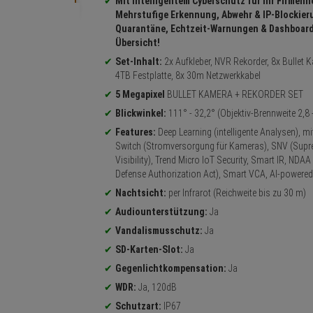
Mit intelligentem Cyberschutz für Ihr Firmenn
SERVICE BUCHEN
Mehrstufige Erkennung, Abwehr & IP-Blockier
Quarantäne, Echtzeit-Warnungen & Dashboar
Übersicht!
Set-Inhalt:
2x Aufkleber, NVR Rekorder, 8x Bullet 
4TB Festplatte, 8x 30m Netzwerkkabel
5 Megapixel
BULLET KAMERA + REKORDER SET
Blickwinkel:
111° - 32,2° (Objektiv-Brennweite 2,8
Features:
Deep Learning (intelligente Analysen), m
Switch (Stromversorgung für Kameras), SNV (Supr
Visibility), Trend Micro IoT Security, Smart IR, NDAA
Defense Authorization Act), Smart VCA, AI-powered
Nachtsicht:
per Infrarot (Reichweite bis zu 30 m)
Audiounterstützung:
Ja
Vandalismusschutz:
Ja
SD-Karten-Slot:
Ja
Gegenlichtkompensation:
Ja
WDR:
Ja, 120dB
Schutzart:
IP67