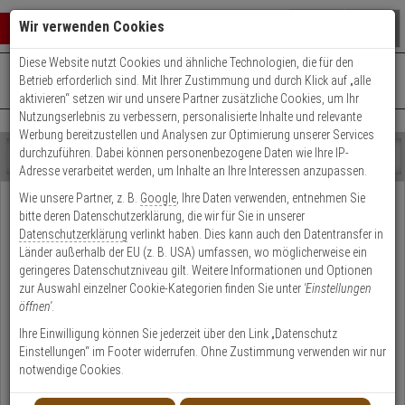
Warenkorb schließen
Suche öffnen
Warenko
Wir verwenden Cookies
Diese Website nutzt Cookies und ähnliche Technologien, die für den
+49 (0)821 899 493-0
Mo. - Do.: 8:00 - 16:30 | Fr.: 8:00 - 14:00 Uhr
0 ARTIKEL IM WARENKORB
Betrieb erforderlich sind. Mit Ihrer Zustimmung und durch Klick auf „alle
Kontaktservice nutzen
aktivieren“ setzen wir und unsere Partner zusätzliche Cookies, um Ihr
Ihr Warenkorb ist momentan leer.
Ergebnisse (
)
Nutzungserlebnis zu verbessern, personalisierte Inhalte und relevante
Fertig
Werbung bereitzustellen und Analysen zur Optimierung unserer Services
Shop
durchzuführen. Dabei können personenbezogene Daten wie Ihre IP-
durchsuchen
Adresse verarbeitet werden, um Inhalte an Ihre Interessen anzupassen.
Bitte
Es
Wie unsere Partner, z. B.
Google
, Ihre Daten verwenden, entnehmen Sie
geben
wurde
bitte deren Datenschutzerklärung, die wir für Sie in unserer
Sie
noch
Datenschutzerklärung
verlinkt haben. Dies kann auch den Datentransfer in
mindestens
Kategorien
Länder außerhalb der EU (z. B. USA) umfassen, wo möglicherweise ein
3
Suche
geringeres Datenschutzniveau gilt. Weitere Informationen und Optionen
Zeichen
gestartet
zur Auswahl einzelner Cookie-Kategorien finden Sie unter
'Einstellungen
ein,
öffnen'
.
um
die
Ihre Einwilligung können Sie jederzeit über den Link „Datenschutz
Andreas Romanes
Suche
Einstellungen“ im Footer widerrufen. Ohne Zustimmung verwenden wir nur
Geschäftsführer
zu
notwendige Cookies.
starten.
Sie planen ein Projekt?