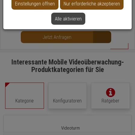
Einstellungen öffnen
Nur erforderliche akzeptieren
Unsere Experten entwickeln maßgeschneiderte Sicherheitslösungen für
Unternehmen und Behörden. Kontaktieren Sie uns noch heute für ein
Alle aktivieren
unverbindliches Beratungsgespräch!
Jetzt Anfragen
Interessante Mobile Videoüberwachung-
Produktkategorien für Sie
Kategorie
Konfiguratoren
Ratgeber
Videoturm