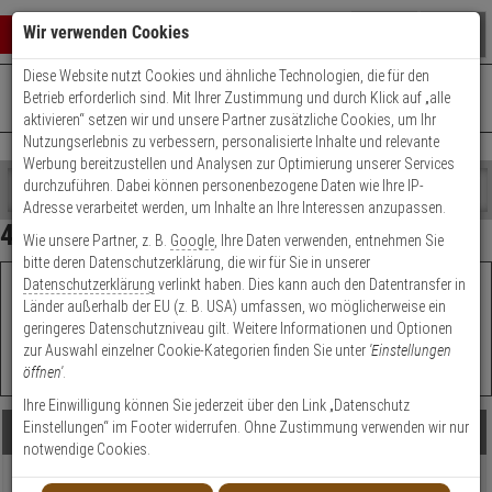
Warenkorb schließen
Suche öffnen
Warenko
Wir verwenden Cookies
Diese Website nutzt Cookies und ähnliche Technologien, die für den
+49 (0)821 899 493-0
Mo. - Do.: 8:00 - 16:30 | Fr.: 8:00 - 14:00 Uhr
0 ARTIKEL IM WARENKORB
Betrieb erforderlich sind. Mit Ihrer Zustimmung und durch Klick auf „alle
Kontaktservice nutzen
aktivieren“ setzen wir und unsere Partner zusätzliche Cookies, um Ihr
Ihr Warenkorb ist momentan leer.
Ergebnisse (
367
)
Nutzungserlebnis zu verbessern, personalisierte Inhalte und relevante
Fertig
Werbung bereitzustellen und Analysen zur Optimierung unserer Services
Shop
durchzuführen. Dabei können personenbezogene Daten wie Ihre IP-
durchsuchen
Adresse verarbeitet werden, um Inhalte an Ihre Interessen anzupassen.
Hersteller Filter
Bitte
Es
4K Kameras
Wie unsere Partner, z. B.
Google
, Ihre Daten verwenden, entnehmen Sie
geben
wurde
Preis Filter (
367
)
bitte deren Datenschutzerklärung, die wir für Sie in unserer
Sie
noch
Datenschutzerklärung
verlinkt haben. Dies kann auch den Datentransfer in
mindestens
Kategorien
Schnellauswahl:
Welche
Bauform
soll Ihre Kamera
Länder außerhalb der EU (z. B. USA) umfassen, wo möglicherweise ein
3
Suche
haben?
€
€
geringeres Datenschutzniveau gilt. Weitere Informationen und Optionen
Zeichen
gestartet
zur Auswahl einzelner Cookie-Kategorien finden Sie unter
'Einstellungen
ein,
öffnen'
.
um
Artikelauswahl
die
Ihre Einwilligung können Sie jederzeit über den Link „Datenschutz
Modell / Serie
Suche
Einstellungen“ im Footer widerrufen. Ohne Zustimmung verwenden wir nur
Produkte
zu
notwendige Cookies.
Technik
starten.
Beratung