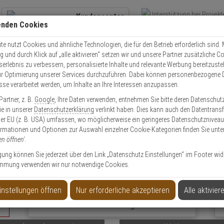
Kundencenter
enden Cookies
Übe
+49 (0)821 899 493-0
Schnel
Kontaktservice
nutzen
e nutzt Cookies und ähnliche Technologien, die für den Betrieb erforderlich sind. M
und durch Klick auf „alle aktivieren“ setzen wir und unsere Partner zusätzliche C
Mo. - Do.: 8:00 - 16:30 Fr. 8:00 - 14:00 Uhr
serlebnis zu verbessern, personalisierte Inhalte und relevante Werbung bereitzuste
r Optimierung unserer Services durchzuführen. Dabei können personenbezogene 
esse verarbeitet werden, um Inhalte an Ihre Interessen anzupassen.
Video
Zutritt
Einbruch
Brand
artner, z. B.
Google
, Ihre Daten verwenden, entnehmen Sie bitte deren Datenschut
skameras
Sie in unserer
Datenschutzerklärung
verlinkt haben. Dies kann auch den Datentransf
er EU (z. B. USA) umfassen, wo möglicherweise ein geringeres Datenschutzniveau 
ormationen und Optionen zur Auswahl einzelner Cookie-Kategorien finden Sie unte
Professionelle Überwachungskameras
en öffnen'
.
oor Kameraüberwachung für Firmen, Behörden &
ligung können Sie jederzeit über den Link „Datenschutz Einstellungen“ im Footer wid
mmung verwenden wir nur notwendige Cookies.
instellungen öffnen
Nur erforderliche akzeptieren
Alle aktivier
Anwendung