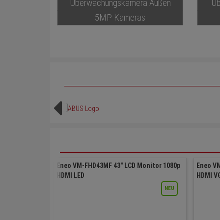
Überwachungskamera Außen
Üb
5MP Kameras
Eneo VM-FHD43MF 43" LCD Monitor 1080p
Eneo VM
HDMI LED
HDMI V
NEU