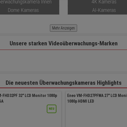
erwachungskamera Innen
4K Kameras
Dome Kameras
AI-Kameras
Mehr Anzeigen
Unsere starken Videoüberwachungs-Marken
Die neuesten Überwachungskameras Highlights
-FHD32PF 32" LCD Monitor 1080p
Eneo VM-FHD27PFWA 27" LCD Moni
GA
1080p HDMI LED
NEU