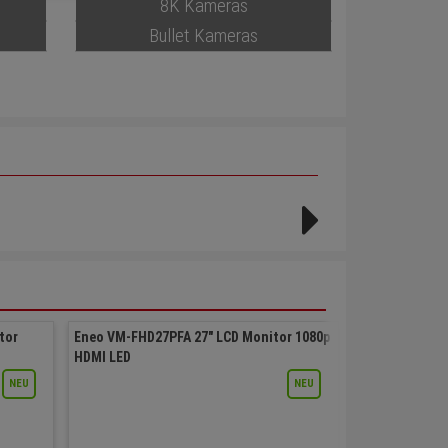
8K Kameras
Bullet Kameras
tor
Eneo VM-FHD27PFA 27" LCD Monitor 1080p
Eneo VM-FHD2
HDMI LED
1080p HDMI V
NEU
NEU