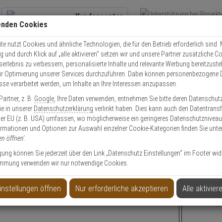
Kundencenter
enden Cookies
Übe
+49 (0)821 899 493-0
Schnel
Kontaktservice
nutzen
e nutzt Cookies und ähnliche Technologien, die für den Betrieb erforderlich sind. M
und durch Klick auf „alle aktivieren“ setzen wir und unsere Partner zusätzliche C
Mo. - Do.: 8:00 - 16:30 Fr. 8:00 - 14:00 Uhr
serlebnis zu verbessern, personalisierte Inhalte und relevante Werbung bereitzuste
r Optimierung unserer Services durchzuführen. Dabei können personenbezogene 
esse verarbeitet werden, um Inhalte an Ihre Interessen anzupassen.
Video
Zutritt
Einbruch
Brand
artner, z. B.
Google
, Ihre Daten verwenden, entnehmen Sie bitte deren Datenschut
 Schließsysteme
Abus wAppLoxx Pro
Sie in unserer
Datenschutzerklärung
verlinkt haben. Dies kann auch den Datentransf
er EU (z. B. USA) umfassen, wo möglicherweise ein geringeres Datenschutzniveau 
ormationen und Optionen zur Auswahl einzelner Cookie-Kategorien finden Sie unte
en öffnen'
.
ligung können Sie jederzeit über den Link „Datenschutz Einstellungen“ im Footer wid
atung
mmung verwenden wir nur notwendige Cookies.
1
instellungen öffnen
Nur erforderliche akzeptieren
Alle aktivier
X Pro Plus Starterkit-Intrusion PLUS schw.
ABUS wApp