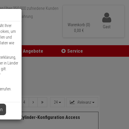
Über 350.000 zufriedene Kunden
r 15 Jahre Erfahrung
ler Versand
Warenkorb (0)
it Ihrer
Gast
0,
00
€
ookies, um
llen und
Daten wie
Angebote
Service
zerklärung,
er in Länder
gilt.
r
errufen.
2
3
4
24
Relevanz
en
Loxx Pro Zylinder-Konfiguration Access