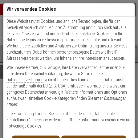
Warenkorb schließen
Suche öffnen
Warenko
Wir verwenden Cookies
Diese Website nutzt Cookies und ähnliche Technologien, die für den
+49 (0)821 899 493-0
Mo. - Do.: 8:00 - 16:30 | Fr.: 8:00 - 14:00 Uhr
0 ARTIKEL IM WARENKORB
Betrieb erforderlich sind. Mit Ihrer Zustimmung und durch Klick auf „alle
Kontaktservice nutzen
aktivieren“ setzen wir und unsere Partner zusätzliche Cookies, um Ihr
Ihr Warenkorb ist momentan leer.
Ergebnisse (
)
Nutzungserlebnis zu verbessern, personalisierte Inhalte und relevante
Fertig
Werbung bereitzustellen und Analysen zur Optimierung unserer Services
Shop
durchzuführen. Dabei können personenbezogene Daten wie Ihre IP-
durchsuchen
Adresse verarbeitet werden, um Inhalte an Ihre Interessen anzupassen.
Bitte
Es
Wie unsere Partner, z. B.
Google
, Ihre Daten verwenden, entnehmen Sie
geben
wurde
Details
Beratung
bitte deren Datenschutzerklärung, die wir für Sie in unserer
Sie
noch
Datenschutzerklärung
verlinkt haben. Dies kann auch den Datentransfer in
mindestens
Kategorien
Länder außerhalb der EU (z. B. USA) umfassen, wo möglicherweise ein
3
Suche
wAppLoxx Chip - WLX Mifare
geringeres Datenschutzniveau gilt. Weitere Informationen und Optionen
Zeichen
gestartet
zur Auswahl einzelner Cookie-Kategorien finden Sie unter
'Einstellungen
ein,
Desfire Transponder
öffnen'
.
um
die
Ihre Einwilligung können Sie jederzeit über den Link „Datenschutz
Produktmerkmale
Suche
Einstellungen“ im Footer widerrufen. Ohne Zustimmung verwenden wir nur
zu
notwendige Cookies.
starten.
Datenblatt drucken