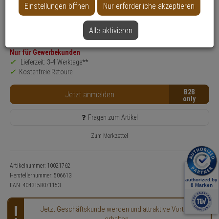
Einstellungen öffnen
Nur erforderliche akzeptieren
Produktinformationen
wAppLoxx Mifare Tag, Transponder
Alle aktivieren
Anwendung:
Zutrittskontrolle
Nur für Gewerbekunden
Lieferzeit: 3-4 Werktage**
Kostenfreie Retoure
B2B
Jetzt anmelden
Fragen zum Artikel
Zum Merkzettel
Artikelnummer: 10021762
Herstellernummer:
506613
EAN:
4043158071153
Jetzt Geschäftskunde werden und attraktive Vorteile