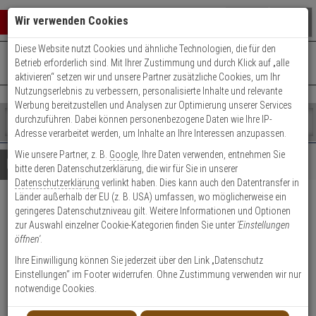
Warenkorb schließen
Suche öffnen
Warenko
Wir verwenden Cookies
Diese Website nutzt Cookies und ähnliche Technologien, die für den
+49 (0)821 899 493-0
Mo. - Do.: 8:00 - 16:30 | Fr.: 8:00 - 14:00 Uhr
0 ARTIKEL IM WARENKORB
Betrieb erforderlich sind. Mit Ihrer Zustimmung und durch Klick auf „alle
Kontaktservice nutzen
aktivieren“ setzen wir und unsere Partner zusätzliche Cookies, um Ihr
Ihr Warenkorb ist momentan leer.
Ergebnisse (
)
Nutzungserlebnis zu verbessern, personalisierte Inhalte und relevante
Fertig
Werbung bereitzustellen und Analysen zur Optimierung unserer Services
Shop
durchzuführen. Dabei können personenbezogene Daten wie Ihre IP-
durchsuchen
Adresse verarbeitet werden, um Inhalte an Ihre Interessen anzupassen.
Bitte
Es
Wie unsere Partner, z. B.
Google
, Ihre Daten verwenden, entnehmen Sie
geben
wurde
Details
Beratung
bitte deren Datenschutzerklärung, die wir für Sie in unserer
Sie
noch
Datenschutzerklärung
verlinkt haben. Dies kann auch den Datentransfer in
mindestens
Kategorien
Länder außerhalb der EU (z. B. USA) umfassen, wo möglicherweise ein
3
Suche
5 Stück wAppLoxx RFID-
geringeres Datenschutzniveau gilt. Weitere Informationen und Optionen
Zeichen
gestartet
zur Auswahl einzelner Cookie-Kategorien finden Sie unter
'Einstellungen
ein,
Schlüsselanhänger - schwarz
öffnen'
.
um
die
Ihre Einwilligung können Sie jederzeit über den Link „Datenschutz
Produktmerkmale
Suche
Einstellungen“ im Footer widerrufen. Ohne Zustimmung verwenden wir nur
zu
notwendige Cookies.
starten.
Datenblatt drucken