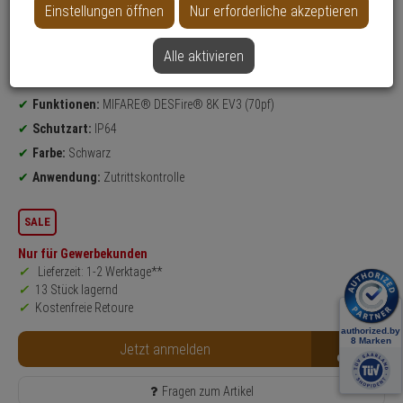
Einstellungen öffnen
Nur erforderliche akzeptieren
Produktinformationen
Zubehörartikel, wAppLoxx Mifare Tag, Transponder, Schlüsselanhänger
Alle aktivieren
kompatibel mit:
wAppLoxx Pro, Secoris, TECTIQ (Data-on-Card)
Set-Inhalt:
5x Transponder
Funktionen:
MIFARE® DESFire® 8K EV3 (70pf)
Schutzart:
IP64
Farbe:
Schwarz
Anwendung:
Zutrittskontrolle
SALE
Nur für Gewerbekunden
Lieferzeit: 1-2 Werktage**
13 Stück lagernd
Kostenfreie Retoure
B2B
Jetzt anmelden
Fragen zum Artikel