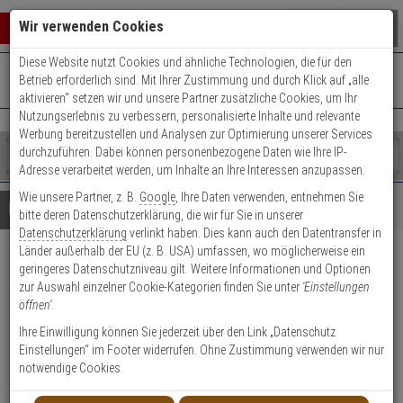
Warenkorb schließen
Suche öffnen
Warenko
Wir verwenden Cookies
Diese Website nutzt Cookies und ähnliche Technologien, die für den
+49 (0)821 899 493-0
Mo. - Do.: 8:00 - 16:30 | Fr.: 8:00 - 14:00 Uhr
0 ARTIKEL IM WARENKORB
Betrieb erforderlich sind. Mit Ihrer Zustimmung und durch Klick auf „alle
Kontaktservice nutzen
aktivieren“ setzen wir und unsere Partner zusätzliche Cookies, um Ihr
Ihr Warenkorb ist momentan leer.
Ergebnisse (
)
Nutzungserlebnis zu verbessern, personalisierte Inhalte und relevante
Fertig
Werbung bereitzustellen und Analysen zur Optimierung unserer Services
Shop
durchzuführen. Dabei können personenbezogene Daten wie Ihre IP-
durchsuchen
Adresse verarbeitet werden, um Inhalte an Ihre Interessen anzupassen.
Bitte
Es
Wie unsere Partner, z. B.
Google
, Ihre Daten verwenden, entnehmen Sie
geben
wurde
Details
Beratung
bitte deren Datenschutzerklärung, die wir für Sie in unserer
Sie
noch
Datenschutzerklärung
verlinkt haben. Dies kann auch den Datentransfer in
mindestens
Kategorien
Länder außerhalb der EU (z. B. USA) umfassen, wo möglicherweise ein
3
Suche
ABUS WLX Pro Wandleser-Set
geringeres Datenschutzniveau gilt. Weitere Informationen und Optionen
Zeichen
gestartet
zur Auswahl einzelner Cookie-Kategorien finden Sie unter
'Einstellungen
ein,
IP44 Ind. Intrusion sw.
öffnen'
.
um
die
Ihre Einwilligung können Sie jederzeit über den Link „Datenschutz
Produktmerkmale
Suche
Einstellungen“ im Footer widerrufen. Ohne Zustimmung verwenden wir nur
zu
notwendige Cookies.
Datenblatt drucken
starten.