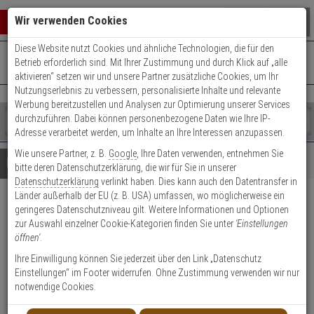
Warenkorb schließen
Suche öffnen
Warenko
Wir verwenden Cookies
Diese Website nutzt Cookies und ähnliche Technologien, die für den
+49 (0)821 899 493-0
Mo. - Do.: 8:00 - 16:30 | Fr.: 8:00 - 14:00 Uhr
0 ARTIKEL IM WARENKORB
Betrieb erforderlich sind. Mit Ihrer Zustimmung und durch Klick auf „alle
Kontaktservice nutzen
aktivieren“ setzen wir und unsere Partner zusätzliche Cookies, um Ihr
Ihr Warenkorb ist momentan leer.
Ergebnisse (
)
Nutzungserlebnis zu verbessern, personalisierte Inhalte und relevante
Fertig
Werbung bereitzustellen und Analysen zur Optimierung unserer Services
Shop
durchzuführen. Dabei können personenbezogene Daten wie Ihre IP-
durchsuchen
Adresse verarbeitet werden, um Inhalte an Ihre Interessen anzupassen.
Bitte
Es
Wie unsere Partner, z. B.
Google
, Ihre Daten verwenden, entnehmen Sie
geben
wurde
Details
Beratung
bitte deren Datenschutzerklärung, die wir für Sie in unserer
Sie
noch
Datenschutzerklärung
verlinkt haben. Dies kann auch den Datentransfer in
mindestens
Kategorien
Länder außerhalb der EU (z. B. USA) umfassen, wo möglicherweise ein
3
Suche
ABUS WLX Pro Wandleser-Set
geringeres Datenschutzniveau gilt. Weitere Informationen und Optionen
Zeichen
gestartet
zur Auswahl einzelner Cookie-Kategorien finden Sie unter
'Einstellungen
ein,
IP67 Ind. Intrusion sw.
öffnen'
.
um
die
Ihre Einwilligung können Sie jederzeit über den Link „Datenschutz
Produktmerkmale
Suche
Einstellungen“ im Footer widerrufen. Ohne Zustimmung verwenden wir nur
zu
notwendige Cookies.
Datenblatt drucken
starten.