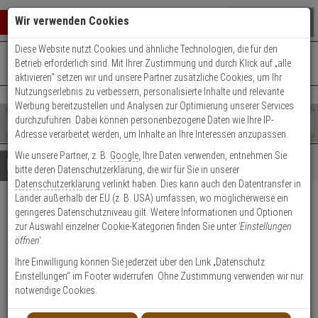
Warenkorb schließen
Suche öffnen
Warenko
Wir verwenden Cookies
Diese Website nutzt Cookies und ähnliche Technologien, die für den
+49 (0)821 899 493-0
Mo. - Do.: 8:00 - 16:30 | Fr.: 8:00 - 14:00 Uhr
0 ARTIKEL IM WARENKORB
Betrieb erforderlich sind. Mit Ihrer Zustimmung und durch Klick auf „alle
Kontaktservice nutzen
aktivieren“ setzen wir und unsere Partner zusätzliche Cookies, um Ihr
Ihr Warenkorb ist momentan leer.
Ergebnisse (
)
Nutzungserlebnis zu verbessern, personalisierte Inhalte und relevante
Fertig
Werbung bereitzustellen und Analysen zur Optimierung unserer Services
Shop
durchzuführen. Dabei können personenbezogene Daten wie Ihre IP-
durchsuchen
Adresse verarbeitet werden, um Inhalte an Ihre Interessen anzupassen.
Bitte
Es
Wie unsere Partner, z. B.
Google
, Ihre Daten verwenden, entnehmen Sie
geben
wurde
Details
Beratung
bitte deren Datenschutzerklärung, die wir für Sie in unserer
Sie
noch
Datenschutzerklärung
verlinkt haben. Dies kann auch den Datentransfer in
mindestens
Kategorien
Länder außerhalb der EU (z. B. USA) umfassen, wo möglicherweise ein
3
Suche
ABUS WLX Pro Wandleser-Set
geringeres Datenschutzniveau gilt. Weitere Informationen und Optionen
Zeichen
gestartet
zur Auswahl einzelner Cookie-Kategorien finden Sie unter
'Einstellungen
ein,
IP44 Ind. Intrusion ws.
öffnen'
.
um
die
Ihre Einwilligung können Sie jederzeit über den Link „Datenschutz
Produktmerkmale
Suche
Einstellungen“ im Footer widerrufen. Ohne Zustimmung verwenden wir nur
zu
notwendige Cookies.
Datenblatt drucken
starten.