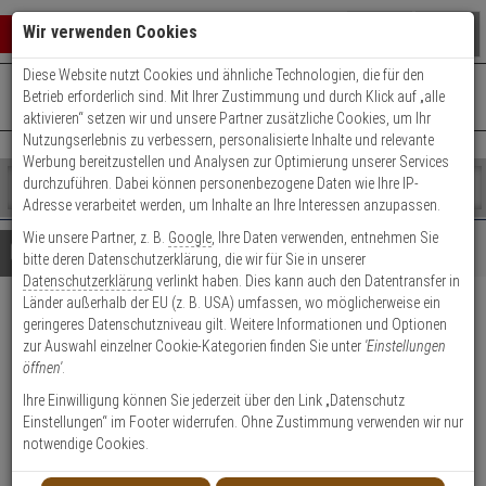
Warenkorb schließen
Suche öffnen
Warenko
Wir verwenden Cookies
Diese Website nutzt Cookies und ähnliche Technologien, die für den
+49 (0)821 899 493-0
Mo. - Do.: 8:00 - 16:30 | Fr.: 8:00 - 14:00 Uhr
0 ARTIKEL IM WARENKORB
Betrieb erforderlich sind. Mit Ihrer Zustimmung und durch Klick auf „alle
Kontaktservice nutzen
aktivieren“ setzen wir und unsere Partner zusätzliche Cookies, um Ihr
Ihr Warenkorb ist momentan leer.
Ergebnisse (
)
Nutzungserlebnis zu verbessern, personalisierte Inhalte und relevante
Fertig
Werbung bereitzustellen und Analysen zur Optimierung unserer Services
Shop
durchzuführen. Dabei können personenbezogene Daten wie Ihre IP-
durchsuchen
Adresse verarbeitet werden, um Inhalte an Ihre Interessen anzupassen.
Bitte
Es
Wie unsere Partner, z. B.
Google
, Ihre Daten verwenden, entnehmen Sie
geben
wurde
Details
Beratung
bitte deren Datenschutzerklärung, die wir für Sie in unserer
Sie
noch
Datenschutzerklärung
verlinkt haben. Dies kann auch den Datentransfer in
mindestens
Kategorien
Länder außerhalb der EU (z. B. USA) umfassen, wo möglicherweise ein
3
Suche
ABUS WLX Pro Wall Reader-
geringeres Datenschutzniveau gilt. Weitere Informationen und Optionen
Zeichen
gestartet
zur Auswahl einzelner Cookie-Kategorien finden Sie unter
'Einstellungen
ein,
Set IP44 Ind. Access sw.
öffnen'
.
um
die
Ihre Einwilligung können Sie jederzeit über den Link „Datenschutz
Produktmerkmale
Suche
Einstellungen“ im Footer widerrufen. Ohne Zustimmung verwenden wir nur
zu
notwendige Cookies.
Datenblatt drucken
starten.