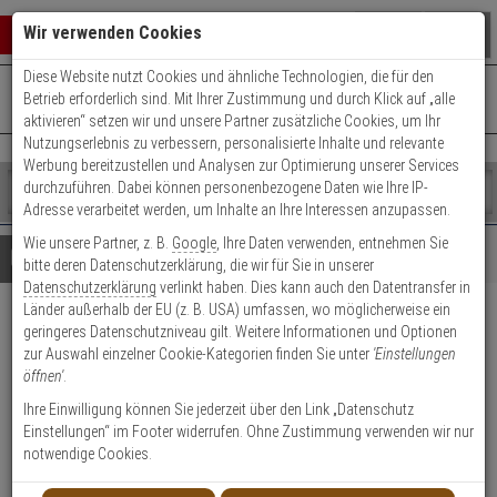
Warenkorb schließen
Suche öffnen
Warenko
Wir verwenden Cookies
Diese Website nutzt Cookies und ähnliche Technologien, die für den
+49 (0)821 899 493-0
Mo. - Do.: 8:00 - 16:30 | Fr.: 8:00 - 14:00 Uhr
0 ARTIKEL IM WARENKORB
Betrieb erforderlich sind. Mit Ihrer Zustimmung und durch Klick auf „alle
Kontaktservice nutzen
aktivieren“ setzen wir und unsere Partner zusätzliche Cookies, um Ihr
Ihr Warenkorb ist momentan leer.
Ergebnisse (
)
Nutzungserlebnis zu verbessern, personalisierte Inhalte und relevante
Fertig
Werbung bereitzustellen und Analysen zur Optimierung unserer Services
Shop
durchzuführen. Dabei können personenbezogene Daten wie Ihre IP-
durchsuchen
Adresse verarbeitet werden, um Inhalte an Ihre Interessen anzupassen.
Bitte
Es
Wie unsere Partner, z. B.
Google
, Ihre Daten verwenden, entnehmen Sie
geben
wurde
Details
Beratung
bitte deren Datenschutzerklärung, die wir für Sie in unserer
Sie
noch
Datenschutzerklärung
verlinkt haben. Dies kann auch den Datentransfer in
mindestens
Kategorien
Länder außerhalb der EU (z. B. USA) umfassen, wo möglicherweise ein
3
Suche
WLX Pro Verlängerungsset
geringeres Datenschutzniveau gilt. Weitere Informationen und Optionen
Zeichen
gestartet
zur Auswahl einzelner Cookie-Kategorien finden Sie unter
'Einstellungen
ein,
außen (25 mm)
öffnen'
.
um
die
Ihre Einwilligung können Sie jederzeit über den Link „Datenschutz
Produktmerkmale
Suche
Einstellungen“ im Footer widerrufen. Ohne Zustimmung verwenden wir nur
zu
notwendige Cookies.
Datenblatt drucken
starten.