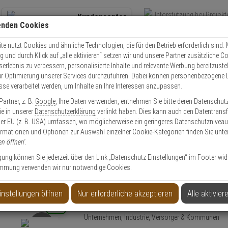
Kundencenter
enden Cookies
Übe
+49 (0)821 899 493-0
Schnel
Kontaktservice
nutzen
e nutzt Cookies und ähnliche Technologien, die für den Betrieb erforderlich sind. M
und durch Klick auf „alle aktivieren“ setzen wir und unsere Partner zusätzliche C
Mo. - Do.: 8:00 - 16:30 Fr. 8:00 - 14:00 Uhr
serlebnis zu verbessern, personalisierte Inhalte und relevante Werbung bereitzuste
r Optimierung unserer Services durchzuführen. Dabei können personenbezogene 
esse verarbeitet werden, um Inhalte an Ihre Interessen anzupassen.
S5
iLOQ Elektronische Schließanlage S5 Starter-Set-1
artner, z. B.
Google
, Ihre Daten verwenden, entnehmen Sie bitte deren Datenschut
Sie in unserer
Datenschutzerklärung
verlinkt haben. Dies kann auch den Datentransf
er EU (z. B. USA) umfassen, wo möglicherweise ein geringeres Datenschutzniveau 
ormationen und Optionen zur Auswahl einzelner Cookie-Kategorien finden Sie unte
en öffnen'
.
ge S5 Starter-Set-1
ligung können Sie jederzeit über den Link „Datenschutz Einstellungen“ im Footer wid
mmung verwenden wir nur notwendige Cookies.
instellungen öffnen
Nur erforderliche akzeptieren
Alle aktivier
Produktinformationen
NEU
iLOQ S5 Zutrittskontroll-Starter Set
– ideal für
Unternehmen, Industrie, Versorger & Kommunen