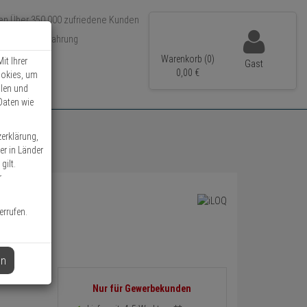
Über 350.000 zufriedene Kunden
r 15 Jahre Erfahrung
ler Versand
Warenkorb (0)
it Ihrer
Gast
0,
00
€
ookies, um
llen und
Daten wie
zerklärung,
er in Länder
gilt.
r
errufen.
en
Informationen
Nur für Gewerbekunden
zurück