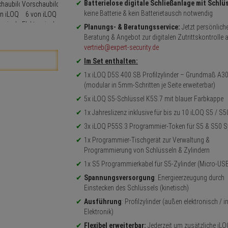
Batterielose digitale Schließanlage mit Schlü
keine Batterie & kein Batterietausch notwendig
Planungs- & Beratungsservice:
Jetzt persönlich
Beratung & Angebot zur digitalen Zutrittskontrolle 
vertrieb@expert-security.de
Im Set enthalten:
1x iLOQ D5S.400.SB Profilzylinder – Grundmaß A3
(modular in 5mm-Schritten je Seite erweiterbar)
5x iLOQ S5-Schlüssel K5S.7 mit blauer Farbkappe
1x Jahreslizenz inklusive für bis zu 10 iLOQ S5 / S5
3x iLOQ P55S.3 Programmier-Token für S5 & S50 
1x Programmier-Tischgerät zur Verwaltung &
Programmierung von Schlüsseln & Zylindern
1x S5 Programmierkabel für S5-Zylinder (Micro-US
Spannungsversorgung
: Energieerzeugung durch
Einstecken des Schlüssels (kinetisch)
Ausführung
: Profilzylinder (außen elektronisch / 
Elektronik)
Flexibel erweiterbar:
Jederzeit um zusätzliche iLO