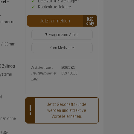
Preis,
Lieferzeit: 4-5 Werktage**
ssel
–
Verfügbakeit
Kostenfreie Retoure
und
e
Warenkorb-
B2B
Jetzt anmelden
oder
anfordern:
Konfigurieren-
Button
Fragen zum Artikel
0 / I30mm
Zum Merkzettel
0 Zylinder
Artikelnummer:
50030327
Herstellernummer:
D5S.400.SB
Systeme
EAN:
B)
Jetzt Geschäftskunde
werden und attraktive
Vorteile erhalten.
innen ohne
Q S5-