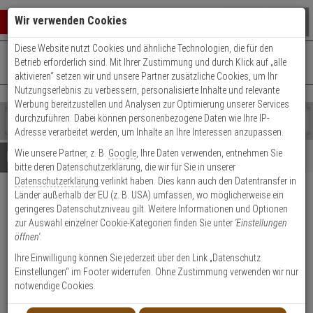
Warenkorb schließen
Suche öffnen
Warenko
Wir verwenden Cookies
Diese Website nutzt Cookies und ähnliche Technologien, die für den
+49 (0)821 899 493-0
Mo. - Do.: 8:00 - 16:30 | Fr.: 8:00 - 14:00 Uhr
0 ARTIKEL IM WARENKORB
Betrieb erforderlich sind. Mit Ihrer Zustimmung und durch Klick auf „alle
Kontaktservice nutzen
aktivieren“ setzen wir und unsere Partner zusätzliche Cookies, um Ihr
Ihr Warenkorb ist momentan leer.
Ergebnisse (
)
Nutzungserlebnis zu verbessern, personalisierte Inhalte und relevante
Fertig
Werbung bereitzustellen und Analysen zur Optimierung unserer Services
Shop
durchzuführen. Dabei können personenbezogene Daten wie Ihre IP-
durchsuchen
Adresse verarbeitet werden, um Inhalte an Ihre Interessen anzupassen.
Bitte
Es
Wie unsere Partner, z. B.
Google
, Ihre Daten verwenden, entnehmen Sie
geben
wurde
Details
Beratung
bitte deren Datenschutzerklärung, die wir für Sie in unserer
Sie
noch
Datenschutzerklärung
verlinkt haben. Dies kann auch den Datentransfer in
mindestens
Kategorien
Länder außerhalb der EU (z. B. USA) umfassen, wo möglicherweise ein
3
Suche
Satel Opal Plus
geringeres Datenschutzniveau gilt. Weitere Informationen und Optionen
Zeichen
gestartet
Außenbewegungsmelder PIR+MW
zur Auswahl einzelner Cookie-Kategorien finden Sie unter
'Einstellungen
ein,
öffnen'
.
um
grau
die
Ihre Einwilligung können Sie jederzeit über den Link „Datenschutz
Suche
Einstellungen“ im Footer widerrufen. Ohne Zustimmung verwenden wir nur
zu
Produktmerkmale
notwendige Cookies.
starten.